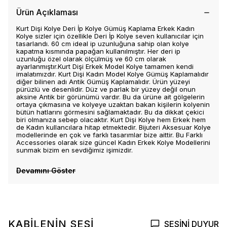
Ürün Açıklaması
Kurt Dişi Kolye Deri İp Kolye Gümüş Kaplama Erkek Kadın
Kolye sizler için özellikle Deri İp Kolye seven kullanıcılar için
tasarlandı. 60 cm ideal ip uzunluğuna sahip olan kolye
kapatma kısmında papağan kullanılmıştır. Her deri ip
uzunluğu özel olarak ölçülmüş ve 60 cm olarak
ayarlanmıştır.Kurt Dişi Erkek Model Kolye tamamen kendi
imalatımızdır. Kurt Dişi Kadın Model Kolye Gümüş Kaplamalıdır
diğer bilinen adı Antik Gümüş Kaplamalıdır. Ürün yüzeyi
pürüzlü ve desenlidir. Düz ve parlak bir yüzey değil onun
aksine Antik bir görünümü vardır. Bu da ürüne ait gölgelerin
ortaya çıkmasına ve kolyeye uzaktan bakan kişilerin kolyenin
bütün hatlarını görmesini sağlamaktadır. Bu da dikkat çekici
biri olmanıza sebep olacaktır. Kurt Dişi Kolye hem Erkek hem
de Kadın kullancılara hitap etmektedir. Bijuteri Aksesuar Kolye
modellerinde en çok ve farklı tasarımlar bize aittir. Bu Farklı
Accessories olarak size güncel Kadın Erkek Kolye Modellerini
sunmak bizim en sevdiğimiz işimizdir.
Devamını Göster
KABİLENİN SESİ
SESİNİ DUYUR