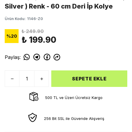
Silver ) Renk - 60 cm Deri İp Kolye
Ürün Kodu
:
1146-Z0
₺ 249.90
%
20
₺ 199.90
Paylaş
:
SEPETE EKLE
500 TL ve Üzeri Ücretsiz Kargo
256 Bit SSL ile Güvende Alışveriş