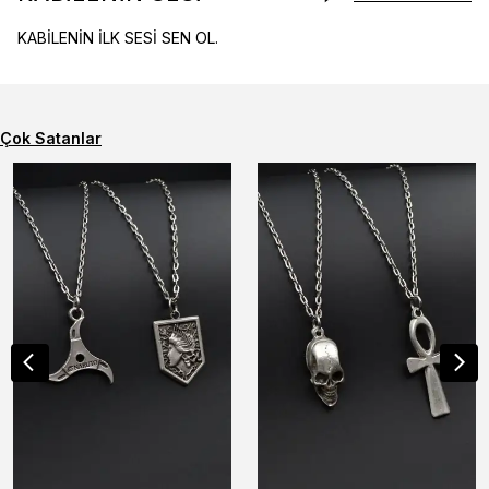
KABİLENİN İLK SESİ SEN OL.
Çok Satanlar