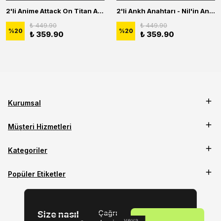
2'li Anime Attack On Titan Acrylic Maria Anime Naruto Erkek Kadın Kolye Seti
2'li Ankh Anahtarı - Nil'in Anahtarı - Kuru Kafa Erkek Kadın Kolye Seti
₺ 449.90
₺ 449.90
%
20
%
20
₺ 359.90
₺ 359.90
Kurumsal
Müşteri Hizmetleri
Kategoriler
Popüler Etiketler
Çağrı
Size nasıl