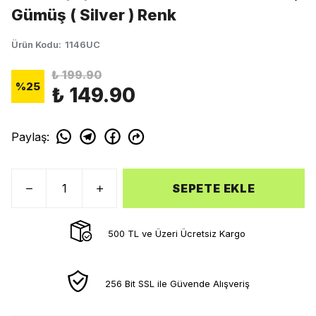
Gümüş ( Silver ) Renk
Ürün Kodu
:
1146UC
₺ 199.90
%
25
₺ 149.90
Paylaş
:
SEPETE EKLE
500 TL ve Üzeri Ücretsiz Kargo
256 Bit SSL ile Güvende Alışveriş