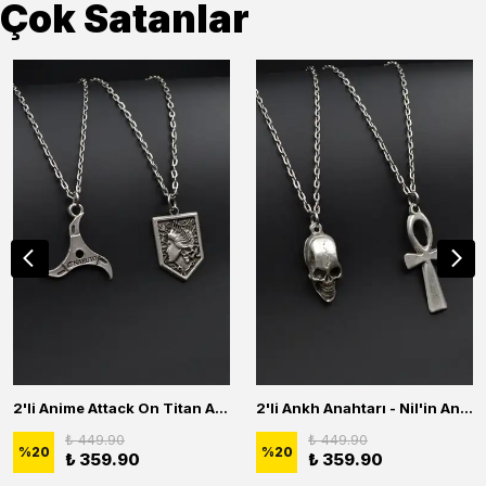
Çok Satanlar
2'li Anime Attack On Titan Acrylic Maria Anime Naruto Erkek Kadın Kolye Seti
2'li Ankh Anahtarı - Nil'in Anahtarı - Kuru Kafa Erkek Kadın Kolye Seti
₺ 449.90
₺ 449.90
%
20
%
20
₺ 359.90
₺ 359.90