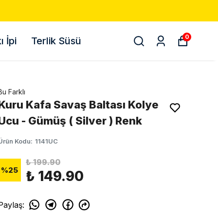
0
 İpi
Terlik Süsü
Bu Farklı
Kuru Kafa Savaş Baltası Kolye
Ucu - Gümüş ( Silver ) Renk
Ürün Kodu
:
1141UC
₺ 199.90
%
25
₺ 149.90
Paylaş
: