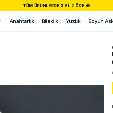
500 TL VE ÜZERI ÜCRETSIZ KARGO! 📦
Anahtarlık
Bileklik
Yüzük
Boyun Askı