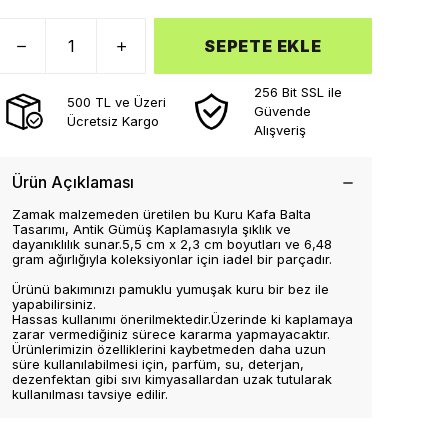
SEPETE EKLE
256 Bit SSL ile
500 TL ve Üzeri
Güvende
Ücretsiz Kargo
Alışveriş
Ürün Açıklaması
Zamak malzemeden üretilen bu Kuru Kafa Balta
Tasarımı, Antik Gümüş Kaplamasıyla şıklık ve
dayanıklılık sunar.5,5 cm x 2,3 cm boyutları ve 6,48
gram ağırlığıyla koleksiyonlar için iadel bir parçadır.
Ürünü bakımınızı pamuklu yumuşak kuru bir bez ile
yapabilirsiniz.
Hassas kullanımı önerilmektedir.Üzerinde ki kaplamaya
zarar vermediğiniz sürece kararma yapmayacaktır.
Ürünlerimizin özelliklerini kaybetmeden daha uzun
süre kullanılabilmesi için, parfüm, su, deterjan,
dezenfektan gibi sıvı kimyasallardan uzak tutularak
kullanılması tavsiye edilir.