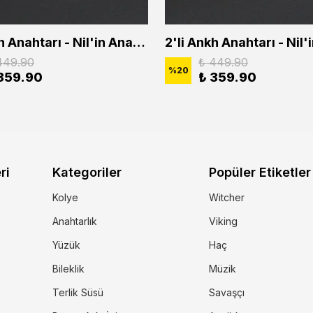
2'li Ankh Anahtarı - Nil'in Anahtarı - Kuru Kafa Erkek Kadın Kolye Seti
449.90
₺ 449.90
%
20
359.90
₺ 359.90
ri
Kategoriler
Popüler Etiketler
Kolye
Witcher
Anahtarlık
Viking
Yüzük
Haç
Bileklik
Müzik
Terlik Süsü
Savaşçı