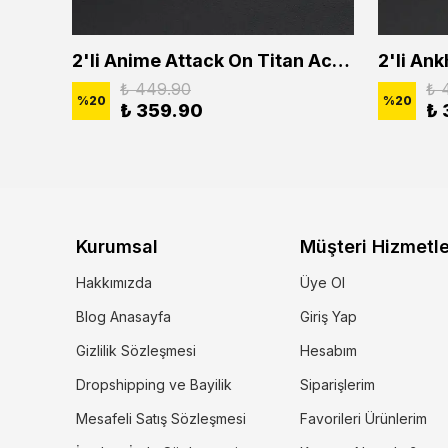
2'li Buffalo Boğa Çubuk Bar Erkek Kadın Kolye Seti
2'li Anime Attack On Titan Acrylic Maria Anime Naruto Erkek Kadın Kolye Seti
₺ 449.90
₺ 
%
20
%
20
₺ 359.90
₺ 
Kurumsal
Müşteri Hizmetle
Hakkımızda
Üye Ol
Blog Anasayfa
Giriş Yap
Gizlilik Sözleşmesi
Hesabım
Dropshipping ve Bayilik
Siparişlerim
Mesafeli Satış Sözleşmesi
Favorileri Ürünlerim