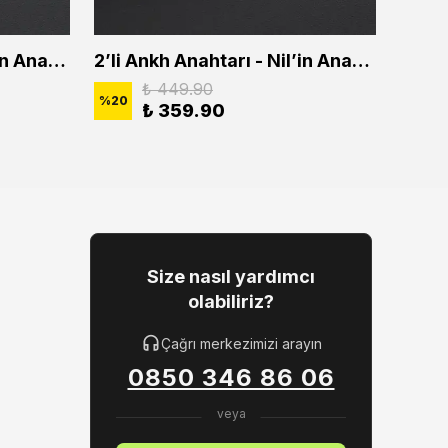
2'li Ankh Anahtarı - Nil'in Anahtarı Erkek Kadın Kolye Seti
2’li Ankh Anahtarı - Nil’in Anahtarı Erkek Kadın Kolye Seti
₺ 449.90
%
20
%
20
₺ 359.90
Size nasıl yardımcı
olabiliriz?
Çağrı merkezimizi arayın
0850 346 86 06