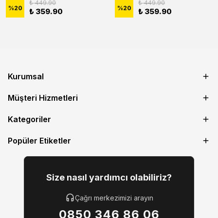
₺ 449.90
₺ 449.90
%
20
%
20
₺ 359.90
₺ 359.90
Kurumsal
Müşteri Hizmetleri
Kategoriler
Popüler Etiketler
Size nasıl yardımcı olabiliriz?
Çağrı merkezimizi arayın
0850 346 86 06