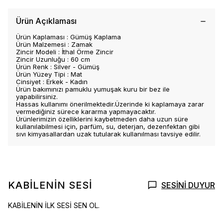
Ürün Açıklaması
Ürün Kaplaması : Gümüş Kaplama
Ürün Malzemesi : Zamak
Zincir Modeli : İthal Örme Zincir
Zincir Uzunluğu : 60 cm
Ürün Renk : Silver - Gümüş
Ürün Yüzey Tipi : Mat
Cinsiyet : Erkek - Kadın
Ürün bakımınızı pamuklu yumuşak kuru bir bez ile
yapabilirsiniz.
Hassas kullanımı önerilmektedir.Üzerinde ki kaplamaya zarar
vermediğiniz sürece kararma yapmayacaktır.
Ürünlerimizin özelliklerini kaybetmeden daha uzun süre
kullanılabilmesi için, parfüm, su, deterjan, dezenfektan gibi
sıvı kimyasallardan uzak tutularak kullanılması tavsiye edilir.
KABİLENİN SESİ
SESİNİ DUYUR
KABİLENİN İLK SESİ SEN OL.