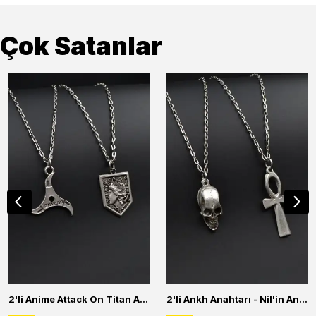
Çok Satanlar
2'li Anime Attack On Titan Acrylic Maria Anime Naruto Erkek Kadın Kolye Seti
2'li Ankh Anahtarı - Nil'in Anahtarı - Kuru Kafa Erkek Kadın Kolye Seti