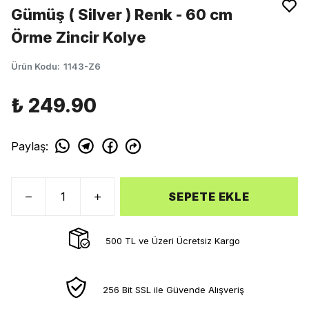
Gümüş ( Silver ) Renk - 60 cm
Örme Zincir Kolye
Ürün Kodu
:
1143-Z6
₺ 249.90
Paylaş
:
SEPETE EKLE
500 TL ve Üzeri Ücretsiz Kargo
256 Bit SSL ile Güvende Alışveriş