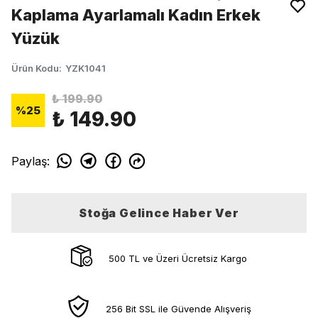
Kaplama Ayarlamalı Kadın Erkek
Yüzük
Ürün Kodu
:
YZK1041
₺ 199.90
%
25
₺ 149.90
Paylaş
:
Stoğa Gelince Haber Ver
500 TL ve Üzeri Ücretsiz Kargo
256 Bit SSL ile Güvende Alışveriş