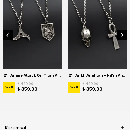
2'li Anime Attack On Titan Acrylic Maria Anime Naruto Erkek Kadın Kolye Seti
2'li Ankh Anahtarı - Nil'in Anahtarı - Kuru Kafa Erkek Kadın Kolye Seti
₺ 449.90
₺ 449.90
%
20
%
20
₺ 359.90
₺ 359.90
Kurumsal