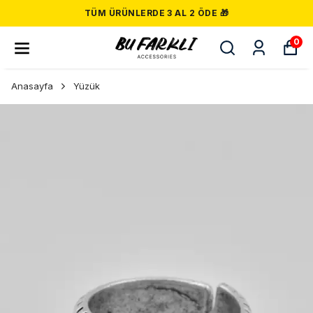
TÜM ÜRÜNLERDE 3 AL 2 ÖDE 🎁
0
Anasayfa
Yüzük