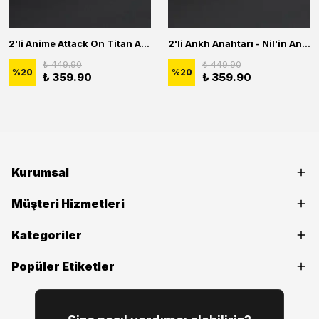
2'li Anime Attack On Titan Acrylic Maria Anime Naruto Erkek Kadın Kolye Seti
2'li Ankh Anahtarı - Nil'in Anahtarı - Kuru Kafa Erkek Kadın Kolye Seti
₺ 449.90
₺ 449.90
%
20
%
20
₺ 359.90
₺ 359.90
Kurumsal
Müşteri Hizmetleri
Kategoriler
Popüler Etiketler