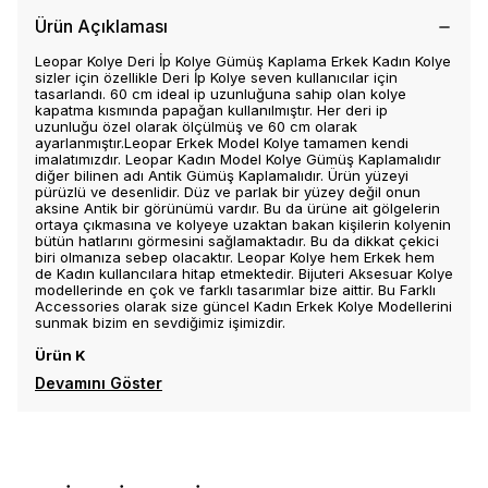
Ürün Açıklaması
Leopar Kolye Deri İp Kolye Gümüş Kaplama Erkek Kadın Kolye
sizler için özellikle Deri İp Kolye seven kullanıcılar için
tasarlandı. 60 cm ideal ip uzunluğuna sahip olan kolye
kapatma kısmında papağan kullanılmıştır. Her deri ip
uzunluğu özel olarak ölçülmüş ve 60 cm olarak
ayarlanmıştır.Leopar Erkek Model Kolye tamamen kendi
imalatımızdır. Leopar Kadın Model Kolye Gümüş Kaplamalıdır
diğer bilinen adı Antik Gümüş Kaplamalıdır. Ürün yüzeyi
pürüzlü ve desenlidir. Düz ve parlak bir yüzey değil onun
aksine Antik bir görünümü vardır. Bu da ürüne ait gölgelerin
ortaya çıkmasına ve kolyeye uzaktan bakan kişilerin kolyenin
bütün hatlarını görmesini sağlamaktadır. Bu da dikkat çekici
biri olmanıza sebep olacaktır. Leopar Kolye hem Erkek hem
de Kadın kullancılara hitap etmektedir. Bijuteri Aksesuar Kolye
modellerinde en çok ve farklı tasarımlar bize aittir. Bu Farklı
Accessories olarak size güncel Kadın Erkek Kolye Modellerini
sunmak bizim en sevdiğimiz işimizdir.
Ürün K
Devamını Göster