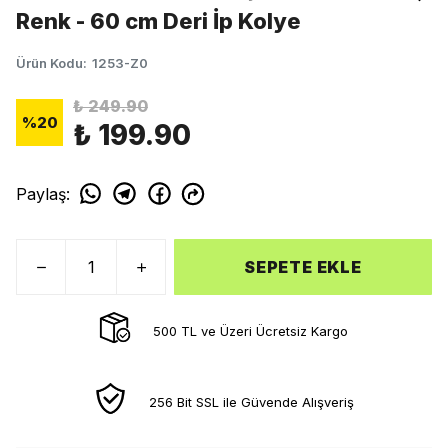
Renk - 60 cm Deri İp Kolye
Ürün Kodu
:
1253-Z0
₺ 249.90
%
20
₺ 199.90
Paylaş
:
SEPETE EKLE
500 TL ve Üzeri Ücretsiz Kargo
256 Bit SSL ile Güvende Alışveriş