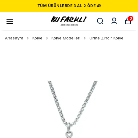
TÜM ÜRÜNLERDE 3 AL 2 ÖDE 🎁
0
Anasayfa
Kolye
Kolye Modelleri
Örme Zincir Kolye