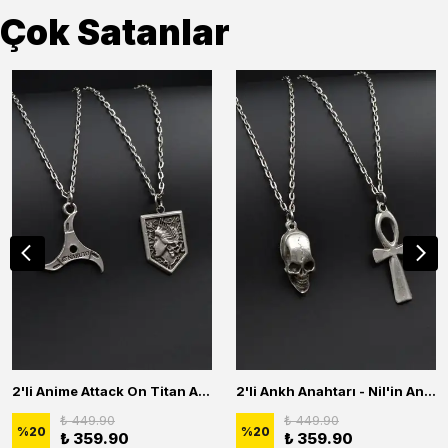
Çok Satanlar
2'li Anime Attack On Titan Acrylic Maria Anime Naruto Erkek Kadın Kolye Seti
2'li Ankh Anahtarı - Nil'in Anahtarı - Kuru Kafa Erkek Kadın Kolye Seti
₺ 449.90
₺ 449.90
%
20
%
20
₺ 359.90
₺ 359.90