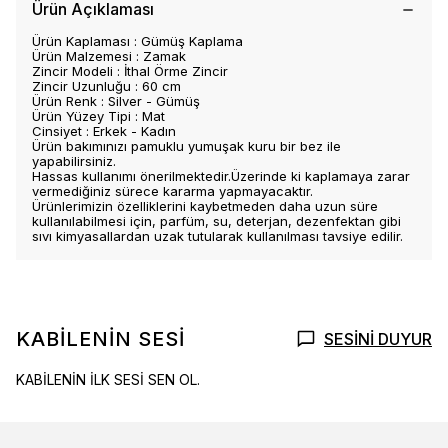
Ürün Açıklaması
Ürün Kaplaması : Gümüş Kaplama
Ürün Malzemesi : Zamak
Zincir Modeli : İthal Örme Zincir
Zincir Uzunluğu : 60 cm
Ürün Renk : Silver - Gümüş
Ürün Yüzey Tipi : Mat
Cinsiyet : Erkek - Kadın
Ürün bakımınızı pamuklu yumuşak kuru bir bez ile
yapabilirsiniz.
Hassas kullanımı önerilmektedir.Üzerinde ki kaplamaya zarar
vermediğiniz sürece kararma yapmayacaktır.
Ürünlerimizin özelliklerini kaybetmeden daha uzun süre
kullanılabilmesi için, parfüm, su, deterjan, dezenfektan gibi
sıvı kimyasallardan uzak tutularak kullanılması tavsiye edilir.
KABİLENİN SESİ
SESİNİ DUYUR
KABİLENİN İLK SESİ SEN OL.