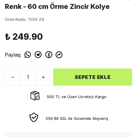
Renk - 60 cm Örme Zincir Kolye
Ürün Kodu
:
1135-Z6
₺ 249.90
Paylaş
:
SEPETE EKLE
500 TL ve Üzeri Ücretsiz Kargo
256 Bit SSL ile Güvende Alışveriş