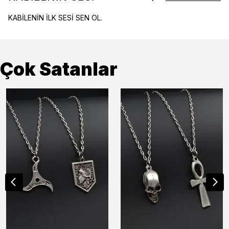
KABİLENİN İLK SESİ SEN OL.
Çok Satanlar