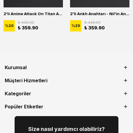
2'li Anime Attack On Titan Acrylic Maria Anime Naruto Erkek Kadın Kolye Seti
2'li Ankh Anahtarı - Nil'in Anahtarı - Kuru Kafa Erkek Kadın Kolye Seti
₺ 449.90
₺ 449.90
%
20
%
20
₺ 359.90
₺ 359.90
Kurumsal
Müşteri Hizmetleri
Kategoriler
Popüler Etiketler
Size nasıl yardımcı olabiliriz?