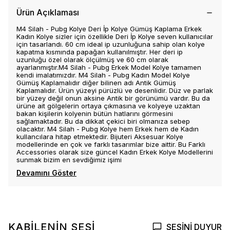
Ürün Açıklaması
M4 Silah - Pubg Kolye Deri İp Kolye Gümüş Kaplama Erkek
Kadın Kolye sizler için özellikle Deri İp Kolye seven kullanıcılar
için tasarlandı. 60 cm ideal ip uzunluğuna sahip olan kolye
kapatma kısmında papağan kullanılmıştır. Her deri ip
uzunluğu özel olarak ölçülmüş ve 60 cm olarak
ayarlanmıştır.M4 Silah - Pubg Erkek Model Kolye tamamen
kendi imalatımızdır. M4 Silah - Pubg Kadın Model Kolye
Gümüş Kaplamalıdır diğer bilinen adı Antik Gümüş
Kaplamalıdır. Ürün yüzeyi pürüzlü ve desenlidir. Düz ve parlak
bir yüzey değil onun aksine Antik bir görünümü vardır. Bu da
ürüne ait gölgelerin ortaya çıkmasına ve kolyeye uzaktan
bakan kişilerin kolyenin bütün hatlarını görmesini
sağlamaktadır. Bu da dikkat çekici biri olmanıza sebep
olacaktır. M4 Silah - Pubg Kolye hem Erkek hem de Kadın
kullancılara hitap etmektedir. Bijuteri Aksesuar Kolye
modellerinde en çok ve farklı tasarımlar bize aittir. Bu Farklı
Accessories olarak size güncel Kadın Erkek Kolye Modellerini
sunmak bizim en sevdiğimiz işimi
Devamını Göster
KABİLENİN SESİ
SESİNİ DUYUR