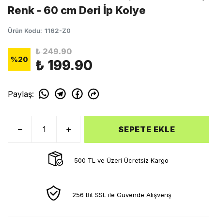
Renk - 60 cm Deri İp Kolye
Ürün Kodu
:
1162-Z0
₺ 249.90
%
20
₺ 199.90
Paylaş
:
SEPETE EKLE
500 TL ve Üzeri Ücretsiz Kargo
256 Bit SSL ile Güvende Alışveriş