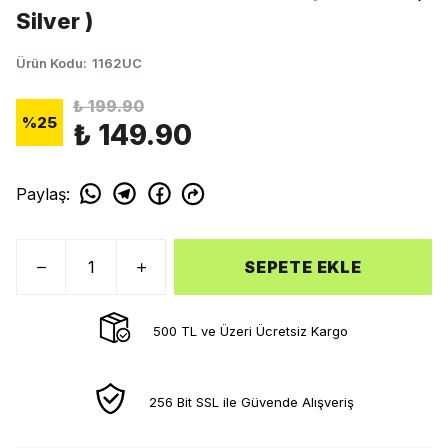
Silver )
Ürün Kodu
:
1162UC
₺ 199.90
%
25
₺ 149.90
Paylaş
:
SEPETE EKLE
500 TL ve Üzeri Ücretsiz Kargo
256 Bit SSL ile Güvende Alışveriş