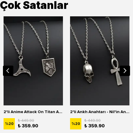
Çok Satanlar
2'li Anime Attack On Titan Acrylic Maria Anime Naruto Erkek Kadın Kolye Seti
2'li Ankh Anahtarı - Nil'in Anahtarı - Kuru Kafa Erkek Kadın Kolye Seti
₺ 449.90
₺ 449.90
%
20
%
20
₺ 359.90
₺ 359.90