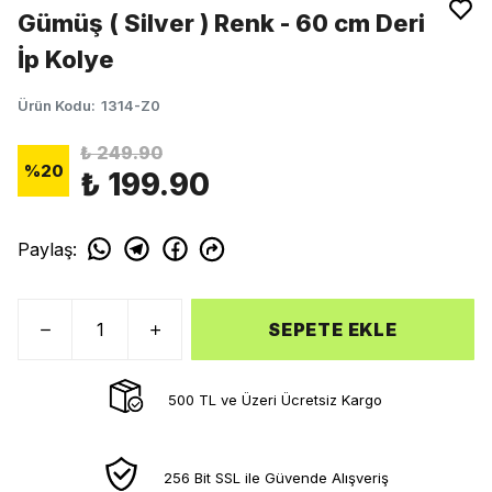
Gümüş ( Silver ) Renk - 60 cm Deri
İp Kolye
Ürün Kodu
:
1314-Z0
₺ 249.90
%
20
₺ 199.90
Paylaş
:
SEPETE EKLE
500 TL ve Üzeri Ücretsiz Kargo
256 Bit SSL ile Güvende Alışveriş