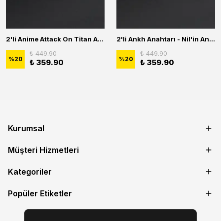
2'li Anime Attack On Titan Acrylic Maria Anime Naruto Erkek Kadın Kolye Seti
2'li Ankh Anahtarı - Nil'in Anahtarı - Kuru Kafa Erkek Kadın Kolye Seti
₺ 449.90
₺ 449.90
%
20
%
20
₺ 359.90
₺ 359.90
Kurumsal
Müşteri Hizmetleri
Kategoriler
Popüler Etiketler