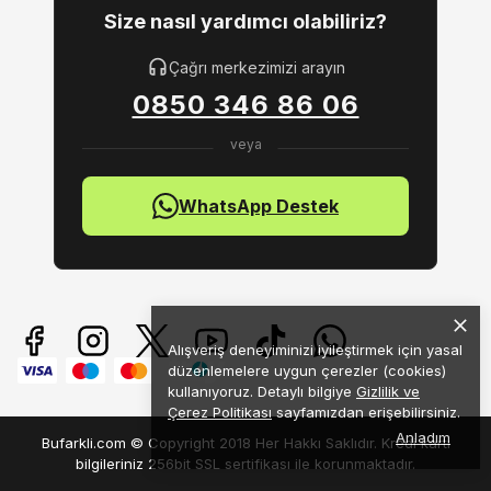
Size nasıl yardımcı olabiliriz?
Çağrı merkezimizi arayın
0850 346 86 06
WhatsApp Destek
Alışveriş deneyiminizi iyileştirmek için yasal
düzenlemelere uygun çerezler (cookies)
kullanıyoruz. Detaylı bilgiye
Gizlilik ve
Çerez Politikası
sayfamızdan erişebilirsiniz.
Anladım
Bufarkli.com © Copyright 2018 Her Hakkı Saklıdır. Kredi kartı
bilgileriniz 256bit SSL sertifikası ile korunmaktadır.