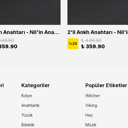
2'li Ankh Anahtarı - Nil'in Anahtarı - Kuru Kafa Erkek Kadın Kolye Seti
449.90
₺ 449.90
%
20
359.90
₺ 359.90
ri
Kategoriler
Popüler Etiketler
Kolye
Witcher
Anahtarlık
Viking
Yüzük
Haç
Bileklik
Müzik