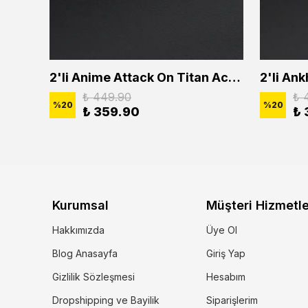
2'li Buffalo Boğa Çubuk Bar Erkek Kadın Kolye Seti
2'li Anime Attack On Titan Acrylic Maria Anime Naruto Erkek Kadın Kolye Seti
₺ 449.90
₺ 
%
20
%
20
₺ 359.90
₺ 
Kurumsal
Müşteri Hizmetle
Hakkımızda
Üye Ol
Blog Anasayfa
Giriş Yap
Gizlilik Sözleşmesi
Hesabım
Dropshipping ve Bayilik
Siparişlerim