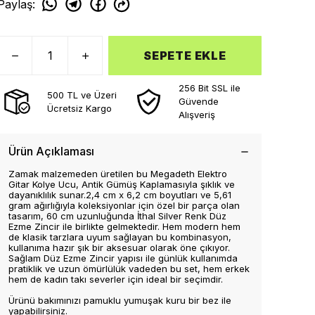
Paylaş
:
SEPETE EKLE
256 Bit SSL ile
500 TL ve Üzeri
Güvende
Ücretsiz Kargo
Alışveriş
Ürün Açıklaması
Zamak malzemeden üretilen bu Megadeth Elektro
Gitar Kolye Ucu, Antik Gümüş Kaplamasıyla şıklık ve
dayanıklılık sunar.2,4 cm x 6,2 cm boyutları ve 5,61
gram ağırlığıyla koleksiyonlar için özel bir parça olan
tasarım, 60 cm uzunluğunda İthal Silver Renk Düz
Ezme Zincir ile birlikte gelmektedir. Hem modern hem
de klasik tarzlara uyum sağlayan bu kombinasyon,
kullanıma hazır şık bir aksesuar olarak öne çıkıyor.
Sağlam Düz Ezme Zincir yapısı ile günlük kullanımda
pratiklik ve uzun ömürlülük vadeden bu set, hem erkek
hem de kadın takı severler için ideal bir seçimdir.
Ürünü bakımınızı pamuklu yumuşak kuru bir bez ile
yapabilirsiniz.