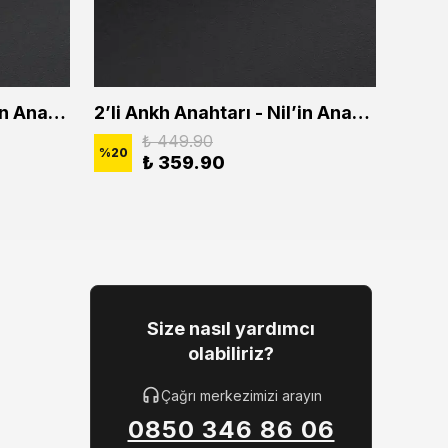
2'li Ankh Anahtarı - Nil'in Anahtarı Erkek Kadın Kolye Seti
2’li Ankh Anahtarı - Nil’in Anahtarı Erkek Kadın Kolye Seti
₺ 449.90
%
20
%
20
₺ 359.90
Size nasıl yardımcı
olabiliriz?
Çağrı merkezimizi arayın
0850 346 86 06