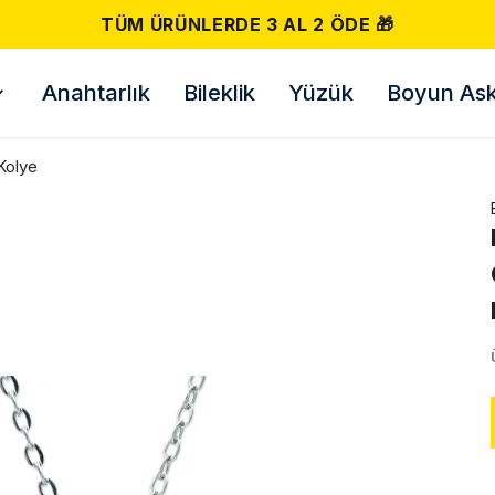
500 TL VE ÜZERI ÜCRETSIZ 
Anahtarlık
Bileklik
Yüzük
Boyun Askı
Kolye