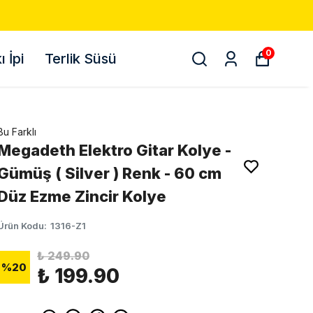
KARGO! 📦
0
 İpi
Terlik Süsü
Bu Farklı
Megadeth Elektro Gitar Kolye -
Gümüş ( Silver ) Renk - 60 cm
Düz Ezme Zincir Kolye
Ürün Kodu
:
1316-Z1
₺ 249.90
%
20
₺ 199.90