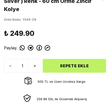
Silver ) Renk - 60 cm Örme Zincir
Kolye
Ürün Kodu
:
1345-Z6
₺ 249.90
Paylaş
:
SEPETE EKLE
500 TL ve Üzeri Ücretsiz Kargo
256 Bit SSL ile Güvende Alışveriş