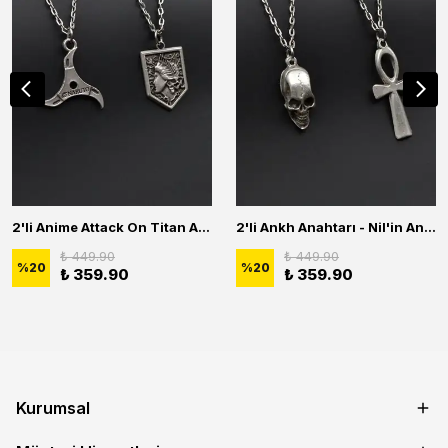
2'li Anime Attack On Titan Acrylic Maria Anime Naruto Erkek Kadın Kolye Seti
2'li Ankh Anahtarı - Nil'in Anahtarı - Kuru Kafa Erkek Kadın Kolye Seti
₺ 449.90
₺ 449.90
%
20
%
20
₺ 359.90
₺ 359.90
Kurumsal