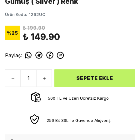
Gümüş ( Silver ) Renk
Ürün Kodu
:
1262UC
₺ 199.90
%
25
₺ 149.90
Paylaş
:
SEPETE EKLE
500 TL ve Üzeri Ücretsiz Kargo
256 Bit SSL ile Güvende Alışveriş