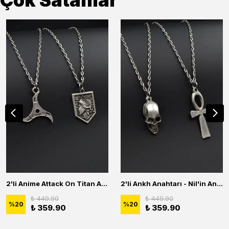
Çok Satanlar
2'li Anime Attack On Titan Acrylic Maria Anime Naruto Erkek Kadın Kolye Seti
2'li Ankh Anahtarı - Nil'in Anahtarı - Kuru Kafa Erkek Kadın Kolye Seti
₺ 449.90
₺ 449.90
%
20
%
20
₺ 359.90
₺ 359.90