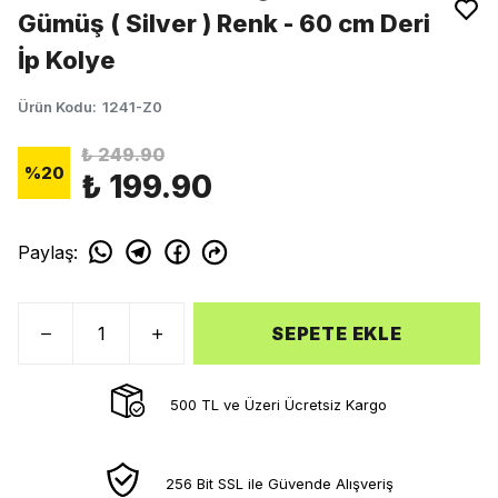
Gümüş ( Silver ) Renk - 60 cm Deri
İp Kolye
Ürün Kodu
:
1241-Z0
₺ 249.90
%
20
₺ 199.90
Paylaş
:
SEPETE EKLE
500 TL ve Üzeri Ücretsiz Kargo
256 Bit SSL ile Güvende Alışveriş