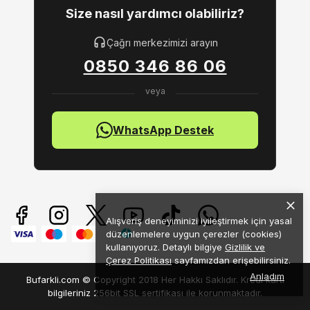
Size nasıl yardımcı olabiliriz?
Çağrı merkezimizi arayın
0850 346 86 06
WhatsApp Destek
Alışveriş deneyiminizi iyileştirmek için yasal
düzenlemelere uygun çerezler (cookies)
kullanıyoruz. Detaylı bilgiye
Gizlilik ve
Çerez Politikası
sayfamızdan erişebilirsiniz.
Anladım
Bufarkli.com © Copyright 2018 Her Hakkı Saklıdır. Kredi kartı
bilgileriniz 256bit SSL sertifikası ile korunmaktadır.