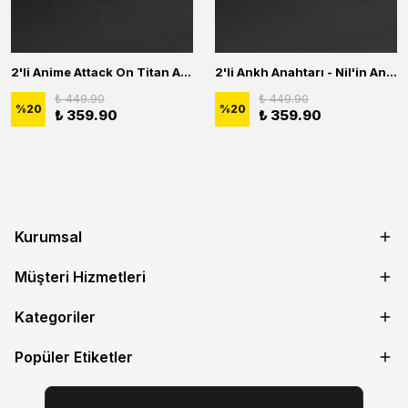
2'li Anime Attack On Titan Acrylic Maria Anime Naruto Erkek Kadın Kolye Seti
2'li Ankh Anahtarı - Nil'in Anahtarı - Kuru Kafa Erkek Kadın Kolye Seti
₺ 449.90
₺ 449.90
%
20
%
20
₺ 359.90
₺ 359.90
Kurumsal
Müşteri Hizmetleri
Kategoriler
Popüler Etiketler