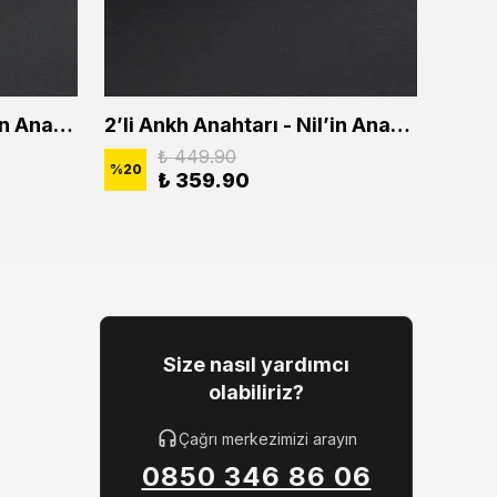
2'li Ankh Anahtarı - Nil'in Anahtarı Erkek Kadın Kolye Seti
2’li Ankh Anahtarı - Nil’in Anahtarı Erkek Kadın Kolye Seti
₺ 449.90
%
20
%
20
₺ 359.90
Size nasıl yardımcı
olabiliriz?
Çağrı merkezimizi arayın
0850 346 86 06