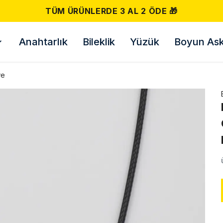
TÜM ÜRÜNLERDE 3 AL 2 ÖDE 🎁
Anahtarlık
Bileklik
Yüzük
Boyun Askı
ye