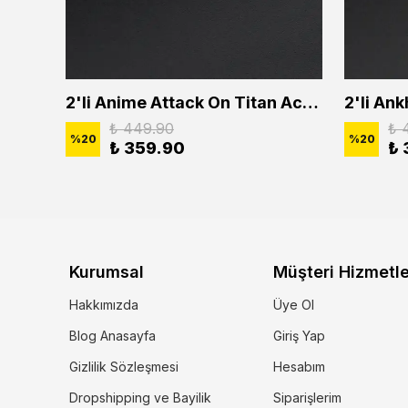
2'li Buffalo Boğa Çubuk Bar Erkek Kadın Kolye Seti
2'li Anime Attack On Titan Acrylic Maria Anime Naruto Erkek Kadın Kolye Seti
₺ 449.90
₺ 
%
20
%
20
₺ 359.90
₺ 
Kurumsal
Müşteri Hizmetle
Hakkımızda
Üye Ol
Blog Anasayfa
Giriş Yap
Gizlilik Sözleşmesi
Hesabım
Dropshipping ve Bayilik
Siparişlerim