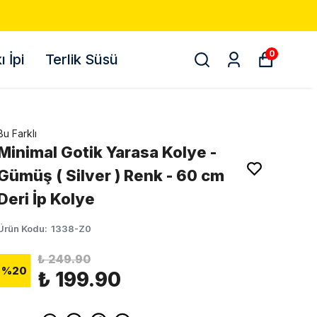
0
 İpi
Terlik Süsü
Bu Farklı
Minimal Gotik Yarasa Kolye -
Gümüş ( Silver ) Renk - 60 cm
Deri İp Kolye
Ürün Kodu
:
1338-Z0
₺ 249.90
%
20
₺ 199.90