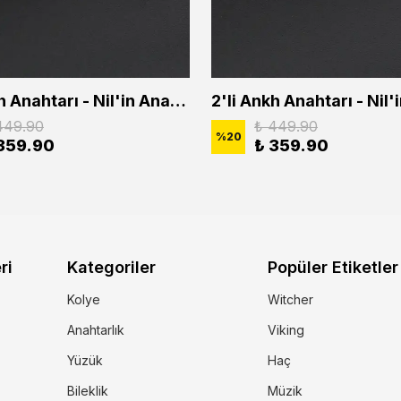
2'li Ankh Anahtarı - Nil'in Anahtarı - Kuru Kafa Erkek Kadın Kolye Seti
449.90
₺ 449.90
%
20
359.90
₺ 359.90
ri
Kategoriler
Popüler Etiketler
Kolye
Witcher
Anahtarlık
Viking
Yüzük
Haç
Bileklik
Müzik