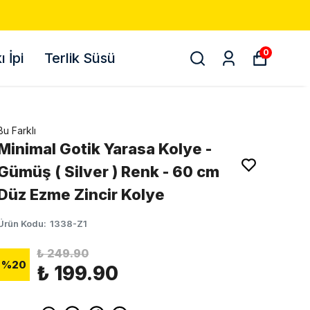
500 TL VE ÜZ
0
 İpi
Terlik Süsü
Bu Farklı
Minimal Gotik Yarasa Kolye -
Gümüş ( Silver ) Renk - 60 cm
Düz Ezme Zincir Kolye
Ürün Kodu
:
1338-Z1
₺ 249.90
%
20
₺ 199.90