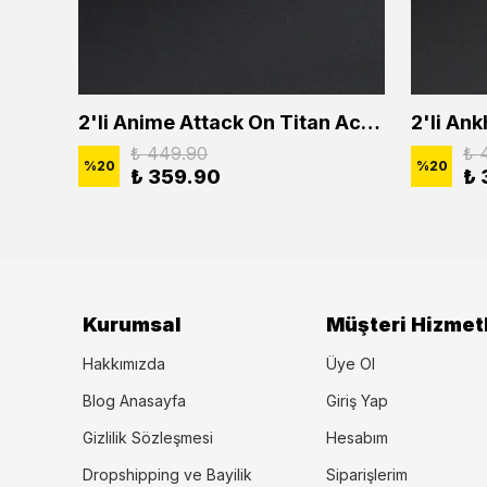
2'li Buffalo Boğa Çubuk Bar Erkek Kadın Kolye Seti
2'li Anime Attack On Titan Acrylic Maria Anime Naruto Erkek Kadın Kolye Seti
₺ 449.90
₺ 
%
20
%
20
₺ 359.90
₺ 
Kurumsal
Müşteri Hizmetl
Hakkımızda
Üye Ol
Blog Anasayfa
Giriş Yap
Gizlilik Sözleşmesi
Hesabım
Dropshipping ve Bayilik
Siparişlerim