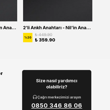
2'li Ankh Anahtarı - Nil'in Anahtarı Erkek Kadın Kolye Seti
2’li Ankh Anahtarı - Nil’in Anahtarı Erkek Kadın Kolye Seti
₺ 449.90
%
20
%
20
₺ 359.90
er
Size nasıl yardımcı
olabiliriz?
Çağrı merkezimizi arayın
0850 346 86 06