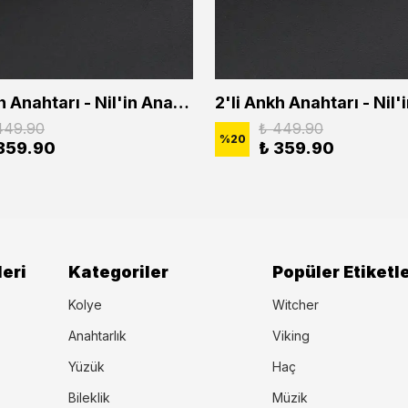
2'li Ankh Anahtarı - Nil'in Anahtarı - Kuru Kafa Erkek Kadın Kolye Seti
449.90
₺ 449.90
%
20
359.90
₺ 359.90
eri
Kategoriler
Popüler Etiketl
Kolye
Witcher
Anahtarlık
Viking
Yüzük
Haç
Bileklik
Müzik