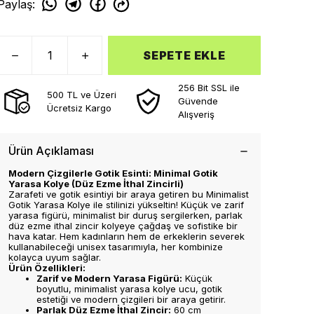
Paylaş
:
SEPETE EKLE
256 Bit SSL ile
500 TL ve Üzeri
Güvende
Ücretsiz Kargo
Alışveriş
Ürün Açıklaması
Modern Çizgilerle Gotik Esinti: Minimal Gotik
Yarasa Kolye (Düz Ezme İthal Zincirli)
Zarafeti ve gotik esintiyi bir araya getiren bu Minimalist
Gotik Yarasa Kolye ile stilinizi yükseltin! Küçük ve zarif
yarasa figürü, minimalist bir duruş sergilerken, parlak
düz ezme ithal zincir kolyeye çağdaş ve sofistike bir
hava katar. Hem kadınların hem de erkeklerin severek
kullanabileceği unisex tasarımıyla, her kombinize
kolayca uyum sağlar.
Ürün Özellikleri:
Zarif ve Modern Yarasa Figürü:
Küçük
boyutlu, minimalist yarasa kolye ucu, gotik
estetiği ve modern çizgileri bir araya getirir.
Parlak Düz Ezme İthal Zincir:
60 cm