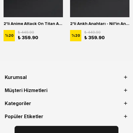
2'li Anime Attack On Titan Acrylic Maria Anime Naruto Erkek Kadın Kolye Seti
2'li Ankh Anahtarı - Nil'in Anahtarı - Kuru Kafa Erkek Kadın Kolye Seti
₺ 449.90
₺ 449.90
%
20
%
20
₺ 359.90
₺ 359.90
Kurumsal
Müşteri Hizmetleri
Kategoriler
Popüler Etiketler