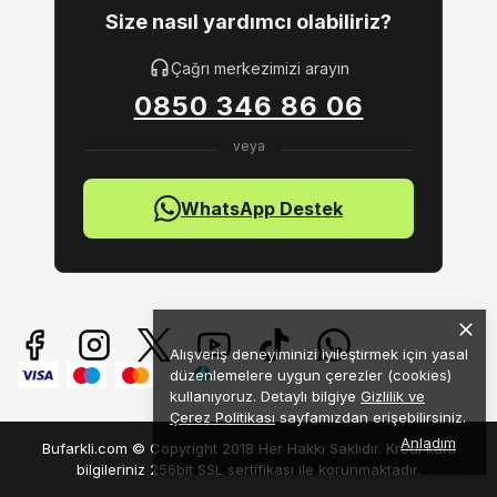
Size nasıl yardımcı olabiliriz?
Çağrı merkezimizi arayın
0850 346 86 06
WhatsApp Destek
Alışveriş deneyiminizi iyileştirmek için yasal
düzenlemelere uygun çerezler (cookies)
kullanıyoruz. Detaylı bilgiye
Gizlilik ve
Çerez Politikası
sayfamızdan erişebilirsiniz.
Anladım
Bufarkli.com © Copyright 2018 Her Hakkı Saklıdır. Kredi kartı
bilgileriniz 256bit SSL sertifikası ile korunmaktadır.