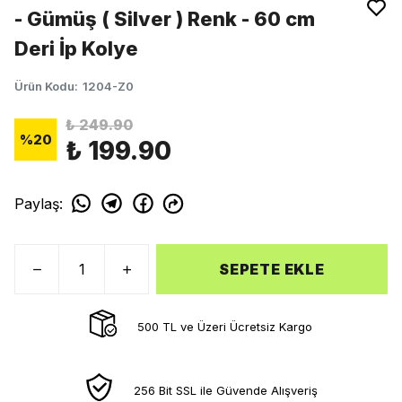
- Gümüş ( Silver ) Renk - 60 cm
Deri İp Kolye
Ürün Kodu
:
1204-Z0
₺ 249.90
%
20
₺ 199.90
Paylaş
:
SEPETE EKLE
500 TL ve Üzeri Ücretsiz Kargo
256 Bit SSL ile Güvende Alışveriş