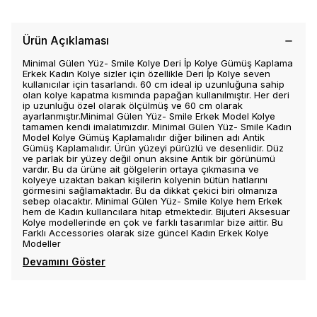
Ürün Açıklaması
Minimal Gülen Yüz- Smile Kolye Deri İp Kolye Gümüş Kaplama
Erkek Kadın Kolye sizler için özellikle Deri İp Kolye seven
kullanıcılar için tasarlandı. 60 cm ideal ip uzunluğuna sahip
olan kolye kapatma kısmında papağan kullanılmıştır. Her deri
ip uzunluğu özel olarak ölçülmüş ve 60 cm olarak
ayarlanmıştır.Minimal Gülen Yüz- Smile Erkek Model Kolye
tamamen kendi imalatımızdır. Minimal Gülen Yüz- Smile Kadın
Model Kolye Gümüş Kaplamalıdır diğer bilinen adı Antik
Gümüş Kaplamalıdır. Ürün yüzeyi pürüzlü ve desenlidir. Düz
ve parlak bir yüzey değil onun aksine Antik bir görünümü
vardır. Bu da ürüne ait gölgelerin ortaya çıkmasına ve
kolyeye uzaktan bakan kişilerin kolyenin bütün hatlarını
görmesini sağlamaktadır. Bu da dikkat çekici biri olmanıza
sebep olacaktır. Minimal Gülen Yüz- Smile Kolye hem Erkek
hem de Kadın kullancılara hitap etmektedir. Bijuteri Aksesuar
Kolye modellerinde en çok ve farklı tasarımlar bize aittir. Bu
Farklı Accessories olarak size güncel Kadın Erkek Kolye
Modeller
Devamını Göster