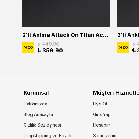
2'li Buffalo Boğa Çubuk Bar Erkek Kadın Kolye Seti
2'li Anime Attack On Titan Acrylic Maria Anime Naruto Erkek Kadın Kolye Seti
₺ 449.90
₺ 
%
20
%
20
₺ 359.90
₺ 
Kurumsal
Müşteri Hizmetle
Hakkımızda
Üye Ol
Blog Anasayfa
Giriş Yap
Gizlilik Sözleşmesi
Hesabım
Dropshipping ve Bayilik
Siparişlerim