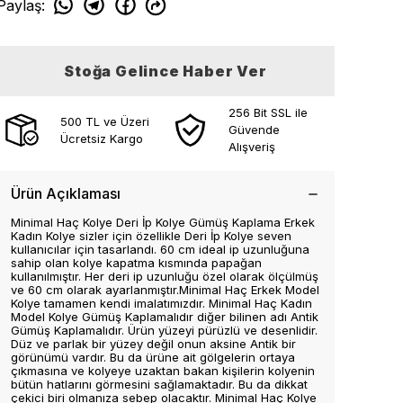
Paylaş
:
Stoğa Gelince Haber Ver
256 Bit SSL ile
500 TL ve Üzeri
Güvende
Ücretsiz Kargo
Alışveriş
Ürün Açıklaması
Minimal Haç Kolye Deri İp Kolye Gümüş Kaplama Erkek
Kadın Kolye sizler için özellikle Deri İp Kolye seven
kullanıcılar için tasarlandı. 60 cm ideal ip uzunluğuna
sahip olan kolye kapatma kısmında papağan
kullanılmıştır. Her deri ip uzunluğu özel olarak ölçülmüş
ve 60 cm olarak ayarlanmıştır.Minimal Haç Erkek Model
Kolye tamamen kendi imalatımızdır. Minimal Haç Kadın
Model Kolye Gümüş Kaplamalıdır diğer bilinen adı Antik
Gümüş Kaplamalıdır. Ürün yüzeyi pürüzlü ve desenlidir.
Düz ve parlak bir yüzey değil onun aksine Antik bir
görünümü vardır. Bu da ürüne ait gölgelerin ortaya
çıkmasına ve kolyeye uzaktan bakan kişilerin kolyenin
bütün hatlarını görmesini sağlamaktadır. Bu da dikkat
çekici biri olmanıza sebep olacaktır. Minimal Haç Kolye