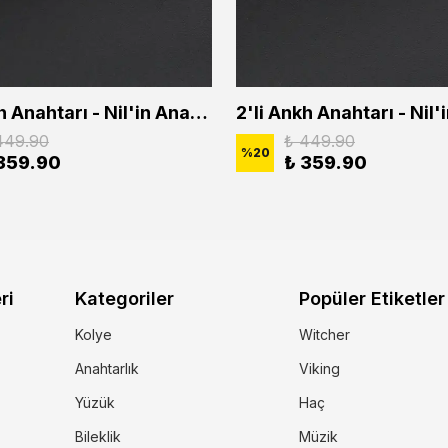
2'li Ankh Anahtarı - Nil'in Anahtarı - Kuru Kafa Erkek Kadın Kolye Seti
449.90
₺ 449.90
%
20
359.90
₺ 359.90
ri
Kategoriler
Popüler Etiketler
Kolye
Witcher
Anahtarlık
Viking
Yüzük
Haç
Bileklik
Müzik