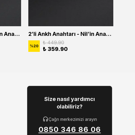
2'li Ankh Anahtarı - Nil'in Anahtarı Erkek Kadın Kolye Seti
2’li Ankh Anahtarı - Nil’in Anahtarı Erkek Kadın Kolye Seti
₺ 449.90
%
20
%
20
₺ 359.90
Size nasıl yardımcı
olabiliriz?
Çağrı merkezimizi arayın
0850 346 86 06