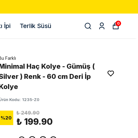
500 TL VE ÜZ
0
 İpi
Terlik Süsü
Bu Farklı
Minimal Haç Kolye - Gümüş (
Silver ) Renk - 60 cm Deri İp
Kolye
Ürün Kodu
:
1235-Z0
₺ 249.90
%
20
₺ 199.90