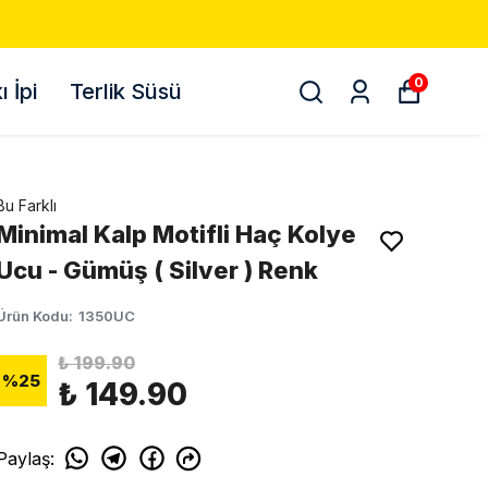
0
 İpi
Terlik Süsü
Bu Farklı
Minimal Kalp Motifli Haç Kolye
Ucu - Gümüş ( Silver ) Renk
Ürün Kodu
:
1350UC
₺ 199.90
%
25
₺ 149.90
Paylaş
: