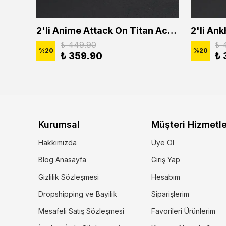
2'li Buffalo Boğa Çubuk Bar Erkek Kadın Kolye Seti
2'li Anime Attack On Titan Acrylic Maria Anime Naruto Erkek Kadın Kolye Seti
₺ 449.90
₺ 
%
20
%
20
₺ 359.90
₺ 
Kurumsal
Müşteri Hizmetle
Hakkımızda
Üye Ol
Blog Anasayfa
Giriş Yap
Gizlilik Sözleşmesi
Hesabım
Dropshipping ve Bayilik
Siparişlerim
Mesafeli Satış Sözleşmesi
Favorileri Ürünlerim