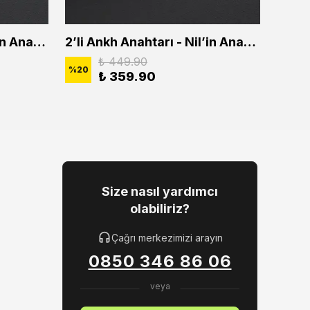
2'li Ankh Anahtarı - Nil'in Anahtarı Erkek Kadın Kolye Seti
2’li Ankh Anahtarı - Nil’in Anahtarı Erkek Kadın Kolye Seti
₺ 449.90
%
20
%
20
₺ 359.90
Size nasıl yardımcı
olabiliriz?
Çağrı merkezimizi arayın
0850 346 86 06