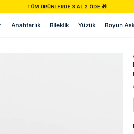
TÜM ÜRÜNLERDE 3 AL 2 ÖDE 🎁
Anahtarlık
Bileklik
Yüzük
Boyun Askı