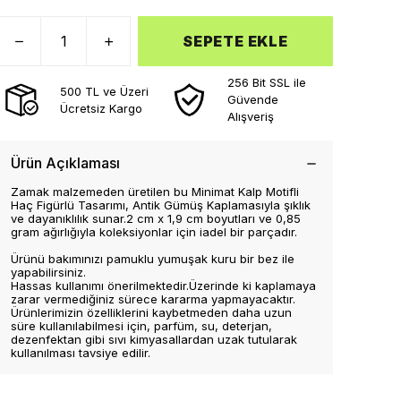
SEPETE EKLE
256 Bit SSL ile
500 TL ve Üzeri
Güvende
Ücretsiz Kargo
Alışveriş
Ürün Açıklaması
Zamak malzemeden üretilen bu Minimat Kalp Motifli
Haç Figürlü Tasarımı, Antik Gümüş Kaplamasıyla şıklık
ve dayanıklılık sunar.2 cm x 1,9 cm boyutları ve 0,85
gram ağırlığıyla koleksiyonlar için iadel bir parçadır.
Ürünü bakımınızı pamuklu yumuşak kuru bir bez ile
yapabilirsiniz.
Hassas kullanımı önerilmektedir.Üzerinde ki kaplamaya
zarar vermediğiniz sürece kararma yapmayacaktır.
Ürünlerimizin özelliklerini kaybetmeden daha uzun
süre kullanılabilmesi için, parfüm, su, deterjan,
dezenfektan gibi sıvı kimyasallardan uzak tutularak
kullanılması tavsiye edilir.