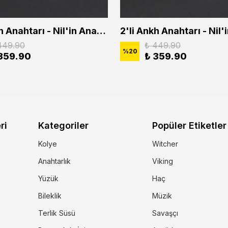
2'li Ankh Anahtarı - Nil'in Anahtarı - Kuru Kafa Erkek Kadın Kolye Seti
449.90
₺ 449.90
%
20
359.90
₺ 359.90
ri
Kategoriler
Popüler Etiketler
Kolye
Witcher
Anahtarlık
Viking
Yüzük
Haç
Bileklik
Müzik
Terlik Süsü
Savaşçı