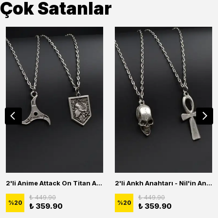
Çok Satanlar
2'li Anime Attack On Titan Acrylic Maria Anime Naruto Erkek Kadın Kolye Seti
2'li Ankh Anahtarı - Nil'in Anahtarı - Kuru Kafa Erkek Kadın Kolye Seti
₺ 449.90
₺ 449.90
%
20
%
20
₺ 359.90
₺ 359.90