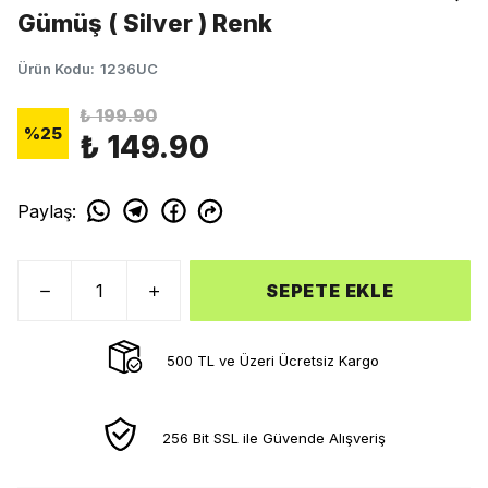
Gümüş ( Silver ) Renk
Ürün Kodu
:
1236UC
₺ 199.90
%
25
₺ 149.90
Paylaş
:
SEPETE EKLE
500 TL ve Üzeri Ücretsiz Kargo
256 Bit SSL ile Güvende Alışveriş