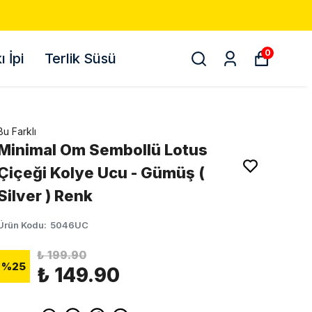
0
 İpi
Terlik Süsü
Bu Farklı
Minimal Om Sembollü Lotus
Çiçeği Kolye Ucu - Gümüş (
Silver ) Renk
Ürün Kodu
:
5046UC
₺ 199.90
%
25
₺ 149.90