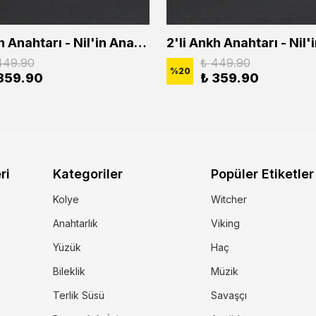
2'li Ankh Anahtarı - Nil'in Anahtarı - Kuru Kafa Erkek Kadın Kolye Seti
449.90
₺ 449.90
%
20
359.90
₺ 359.90
ri
Kategoriler
Popüler Etiketler
Kolye
Witcher
Anahtarlık
Viking
Yüzük
Haç
Bileklik
Müzik
Terlik Süsü
Savaşçı