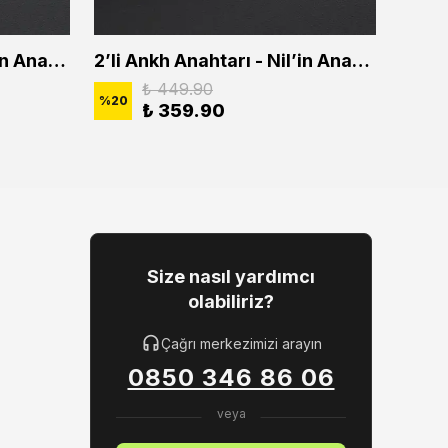
2'li Ankh Anahtarı - Nil'in Anahtarı Erkek Kadın Kolye Seti
2’li Ankh Anahtarı - Nil’in Anahtarı Erkek Kadın Kolye Seti
₺ 449.90
%
20
%
20
₺ 359.90
Size nasıl yardımcı
olabiliriz?
Çağrı merkezimizi arayın
0850 346 86 06