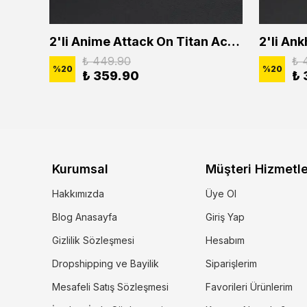
2'li Buffalo Boğa Çubuk Bar Erkek Kadın Kolye Seti
2'li Anime Attack On Titan Acrylic Maria Anime Naruto Erkek Kadın Kolye Seti
₺ 449.90
₺ 
%
20
%
20
₺ 359.90
₺ 
Kurumsal
Müşteri Hizmetle
Hakkımızda
Üye Ol
Blog Anasayfa
Giriş Yap
Gizlilik Sözleşmesi
Hesabım
Dropshipping ve Bayilik
Siparişlerim
Mesafeli Satış Sözleşmesi
Favorileri Ürünlerim