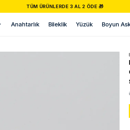
TÜM ÜRÜNLERDE 3 AL 2 ÖDE 🎁
Anahtarlık
Bileklik
Yüzük
Boyun Askı