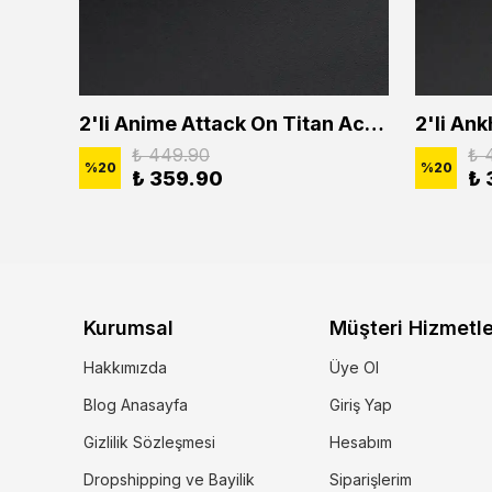
2'li Buffalo Boğa Çubuk Bar Erkek Kadın Kolye Seti
2'li Anime Attack On Titan Acrylic Maria Anime Naruto Erkek Kadın Kolye Seti
₺ 449.90
₺ 
%
20
%
20
₺ 359.90
₺ 
Kurumsal
Müşteri Hizmetle
Hakkımızda
Üye Ol
Blog Anasayfa
Giriş Yap
Gizlilik Sözleşmesi
Hesabım
Dropshipping ve Bayilik
Siparişlerim