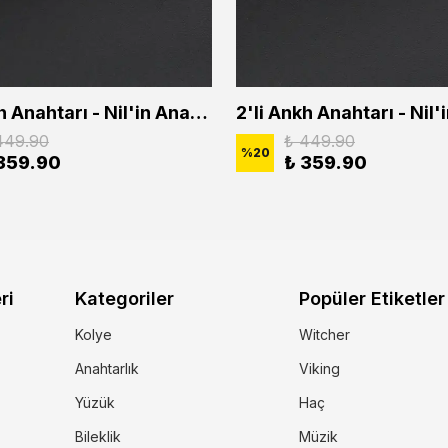
2'li Ankh Anahtarı - Nil'in Anahtarı - Kuru Kafa Erkek Kadın Kolye Seti
449.90
₺ 449.90
%
20
359.90
₺ 359.90
ri
Kategoriler
Popüler Etiketler
Kolye
Witcher
Anahtarlık
Viking
Yüzük
Haç
Bileklik
Müzik