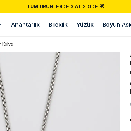
TÜM ÜRÜNLERDE 3 AL 2 ÖDE 🎁
Anahtarlık
Bileklik
Yüzük
Boyun Askı
r Kolye