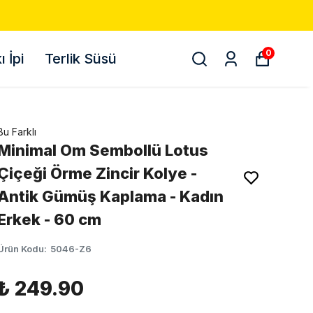
0
 İpi
Terlik Süsü
Bu Farklı
Minimal Om Sembollü Lotus
Çiçeği Örme Zincir Kolye -
Antik Gümüş Kaplama - Kadın
Erkek - 60 cm
Ürün Kodu
:
5046-Z6
₺ 249.90