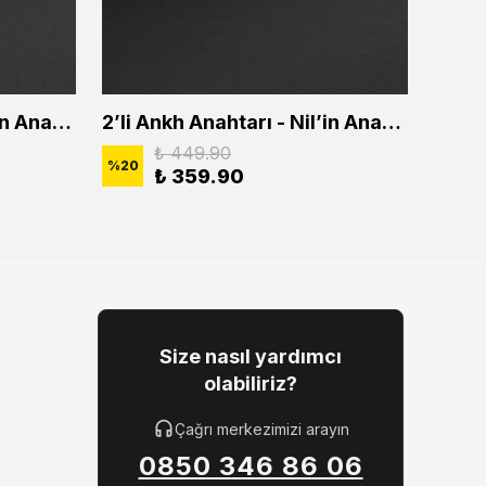
2'li Ankh Anahtarı - Nil'in Anahtarı Erkek Kadın Kolye Seti
2’li Ankh Anahtarı - Nil’in Anahtarı Erkek Kadın Kolye Seti
₺ 449.90
%
20
%
20
₺ 359.90
Size nasıl yardımcı
olabiliriz?
Çağrı merkezimizi arayın
0850 346 86 06