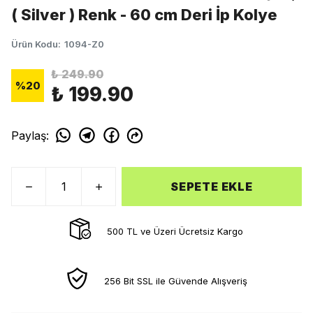
( Silver ) Renk - 60 cm Deri İp Kolye
Ürün Kodu
:
1094-Z0
₺ 249.90
%
20
₺ 199.90
Paylaş
:
SEPETE EKLE
500 TL ve Üzeri Ücretsiz Kargo
256 Bit SSL ile Güvende Alışveriş