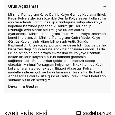
Ürün Açıklaması
Minimal Pentagram Kolye Deri İp Kolye Gümüş Kaplama Erkek
Kadın Kolye sizler için özellikle Deri İp Kolye seven kullanıcılar
için tasarlandı. 60 cm ideal ip uzunluğuna sahip olan kolye
kapatma kısmında papağan kullanılmıştır. Her deri ip
uzunluğu özel olarak ölçülmüş ve 60 cm olarak
ayarlanmıştır.Minimal Pentagram Erkek Model Kolye tamamen
kendi imalatımızdır. Minimal Pentagram Kadın Model Kolye
Gümüş Kaplamalıdır diğer bilinen adı Antik Gümüş
Kaplamalıdır. Ürün yüzeyi pürüzlü ve desenlidir. Düz ve parlak
bir yüzey değil onun aksine Antik bir görünümü vardır. Bu da
ürüne ait gölgelerin ortaya çıkmasına ve kolyeye uzaktan
bakan kişilerin kolyenin bütün hatlarını görmesini
sağlamaktadır. Bu da dikkat çekici biri olmanıza sebep
olacaktır. Minimal Pentagram Kolye hem Erkek hem de Kadın
kullancılara hitap etmektedir. Bijuteri Aksesuar Kolye
modellerinde en çok ve farklı tasarımlar bize aittir. Bu Farklı
Accessories olarak size güncel Kadın Erkek Kolye Modellerini
sunmak bizim en sevdiğim
Devamını Göster
KABİLENİN SESİ
SESİNİ DUYUR