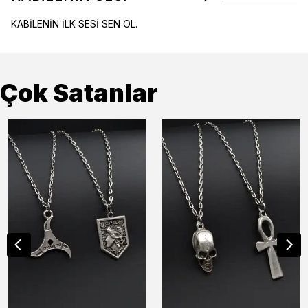
KABİLENİN İLK SESİ SEN OL.
Çok Satanlar