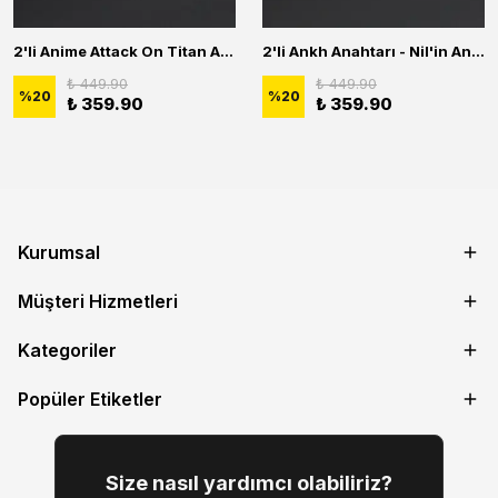
2'li Anime Attack On Titan Acrylic Maria Anime Naruto Erkek Kadın Kolye Seti
2'li Ankh Anahtarı - Nil'in Anahtarı - Kuru Kafa Erkek Kadın Kolye Seti
₺ 449.90
₺ 449.90
%
20
%
20
₺ 359.90
₺ 359.90
Kurumsal
Müşteri Hizmetleri
Kategoriler
Popüler Etiketler
Size nasıl yardımcı olabiliriz?