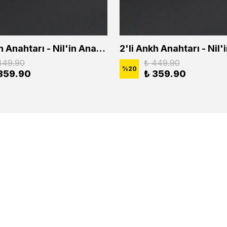
2'li Ankh Anahtarı - Nil'in Anahtarı - Kuru Kafa Erkek Kadın Kolye Seti
449.90
₺ 449.90
%
20
359.90
₺ 359.90