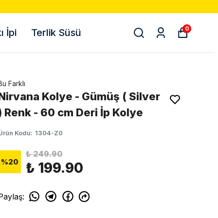
0
 İpi
Terlik Süsü
Bu Farklı
Nirvana Kolye - Gümüş ( Silver
) Renk - 60 cm Deri İp Kolye
Ürün Kodu
:
1304-Z0
₺ 249.90
%
20
₺ 199.90
Paylaş
: