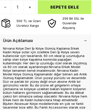
SEPETE EKLE
256 Bit SSL ile
500 TL ve Üzeri
Güvende
Ücretsiz Kargo
Alışveriş
Ürün Açıklaması
Nirvana Kolye Deri İp Kolye Gümüş Kaplama Erkek
Kadın Kolye sizler için özellikle Deri İp Kolye seven
kullanıcılar için tasarlandı. 60 cm ideal ip uzunluğuna
sahip olan kolye kapatma kısmında papağan
kullanılmıştır. Her deri ip uzunluğu özel olarak ölçülmüş
ve 60 cm olarak ayarlanmıştır.Nirvana Erkek Model
Kolye tamamen kendi imalatımızdır. Nirvana Kadın
Model Kolye Gümüş Kaplamalıdır diğer bilinen adı Antik
Gümüş Kaplamalıdır. Ürün yüzeyi pürüzlü ve desenlidir.
Düz ve parlak bir yüzey değil onun aksine Antik bir
görünümü vardır. Bu da ürüne ait gölgelerin ortaya
çıkmasına ve kolyeye uzaktan bakan kişilerin kolyenin
bütün hatlarını görmesini sağlamaktadır. Bu da dikkat
çekici biri olmanıza sebep olacaktır. Nirvana Kolye hem
Erkek hem de Kadın kullancılara hitap etmektedir.
Bijuteri Aksesuar Kolye modellerinde en çok ve farklı
tasarımlar bize aittir. Bu Farklı Accessories olarak size