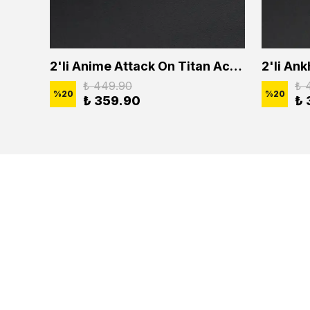
2'li Buffalo Boğa Çubuk Bar Erkek Kadın Kolye Seti
2'li Anime Attack On Titan Acrylic Maria Anime Naruto Erkek Kadın Kolye Seti
₺ 449.90
₺ 
%
20
%
20
₺ 359.90
₺ 