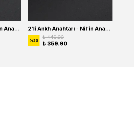
2'li Ankh Anahtarı - Nil'in Anahtarı Erkek Kadın Kolye Seti
2’li Ankh Anahtarı - Nil’in Anahtarı Erkek Kadın Kolye Seti
₺ 449.90
%
20
%
20
₺ 359.90