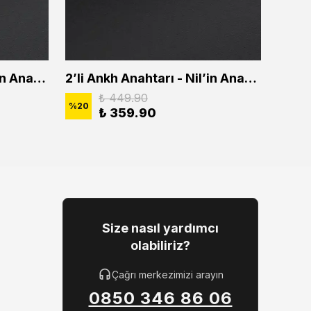
2'li Ankh Anahtarı - Nil'in Anahtarı Erkek Kadın Kolye Seti
2’li Ankh Anahtarı - Nil’in Anahtarı Erkek Kadın Kolye Seti
₺ 449.90
%
20
%
20
₺ 359.90
Size nasıl yardımcı
olabiliriz?
Çağrı merkezimizi arayın
0850 346 86 06