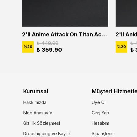
2'li Buffalo Boğa Çubuk Bar Erkek Kadın Kolye Seti
2'li Anime Attack On Titan Acrylic Maria Anime Naruto Erkek Kadın Kolye Seti
₺ 449.90
₺ 
%
20
%
20
₺ 359.90
₺ 
Kurumsal
Müşteri Hizmetle
Hakkımızda
Üye Ol
Blog Anasayfa
Giriş Yap
Gizlilik Sözleşmesi
Hesabım
Dropshipping ve Bayilik
Siparişlerim