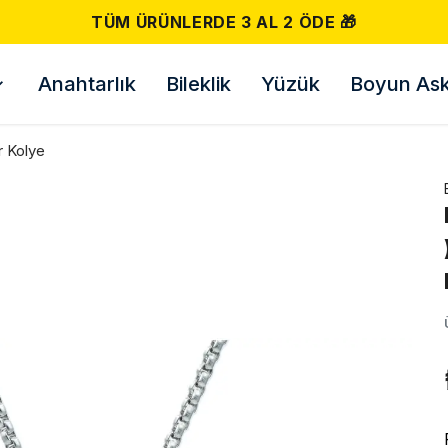
500 TL VE ÜZERI ÜCRETSIZ KARGO! 📦
Anahtarlık
Bileklik
Yüzük
Boyun Askı
r Kolye