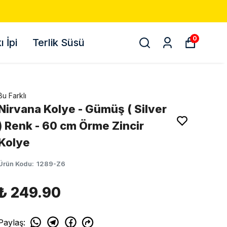
0
 İpi
Terlik Süsü
Bu Farklı
Nirvana Kolye - Gümüş ( Silver
) Renk - 60 cm Örme Zincir
Kolye
Ürün Kodu
:
1289-Z6
₺ 249.90
Paylaş
: