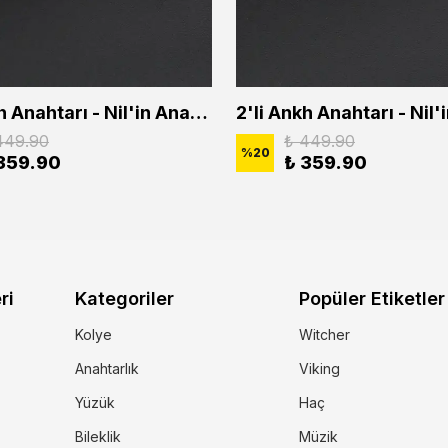
2'li Ankh Anahtarı - Nil'in Anahtarı - Kuru Kafa Erkek Kadın Kolye Seti
449.90
₺ 449.90
%
20
359.90
₺ 359.90
ri
Kategoriler
Popüler Etiketler
Kolye
Witcher
Anahtarlık
Viking
Yüzük
Haç
Bileklik
Müzik