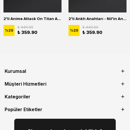
2'li Anime Attack On Titan Acrylic Maria Anime Naruto Erkek Kadın Kolye Seti
2'li Ankh Anahtarı - Nil'in Anahtarı - Kuru Kafa Erkek Kadın Kolye Seti
₺ 449.90
₺ 449.90
%
20
%
20
₺ 359.90
₺ 359.90
Kurumsal
Müşteri Hizmetleri
Kategoriler
Popüler Etiketler