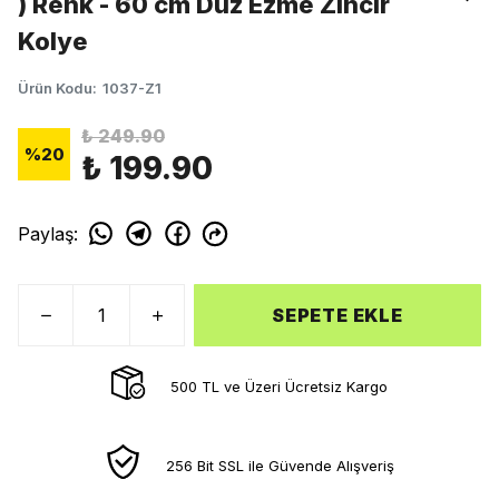
) Renk - 60 cm Düz Ezme Zincir
Kolye
Ürün Kodu
:
1037-Z1
₺ 249.90
%
20
₺ 199.90
Paylaş
:
SEPETE EKLE
500 TL ve Üzeri Ücretsiz Kargo
256 Bit SSL ile Güvende Alışveriş