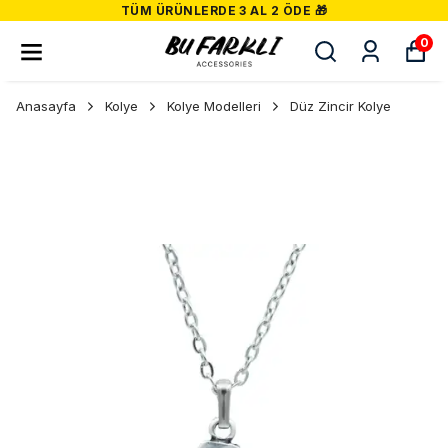
TÜM ÜRÜNLERDE 3 AL 2 ÖDE 🎁
0
Anasayfa
Kolye
Kolye Modelleri
Düz Zincir Kolye