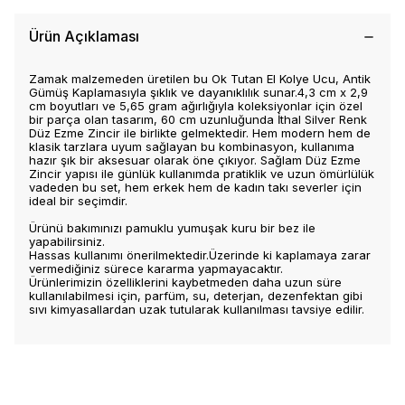
Ürün Açıklaması
Zamak malzemeden üretilen bu Ok Tutan El Kolye Ucu, Antik
Gümüş Kaplamasıyla şıklık ve dayanıklılık sunar.4,3 cm x 2,9
cm boyutları ve 5,65 gram ağırlığıyla koleksiyonlar için özel
bir parça olan tasarım, 60 cm uzunluğunda İthal Silver Renk
Düz Ezme Zincir ile birlikte gelmektedir. Hem modern hem de
klasik tarzlara uyum sağlayan bu kombinasyon, kullanıma
hazır şık bir aksesuar olarak öne çıkıyor. Sağlam Düz Ezme
Zincir yapısı ile günlük kullanımda pratiklik ve uzun ömürlülük
vadeden bu set, hem erkek hem de kadın takı severler için
ideal bir seçimdir.
Ürünü bakımınızı pamuklu yumuşak kuru bir bez ile
yapabilirsiniz.
Hassas kullanımı önerilmektedir.Üzerinde ki kaplamaya zarar
vermediğiniz sürece kararma yapmayacaktır.
Ürünlerimizin özelliklerini kaybetmeden daha uzun süre
kullanılabilmesi için, parfüm, su, deterjan, dezenfektan gibi
sıvı kimyasallardan uzak tutularak kullanılması tavsiye edilir.