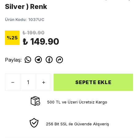
Silver ) Renk
Ürün Kodu
:
1037UC
₺ 199.90
%
25
₺ 149.90
Paylaş
:
SEPETE EKLE
500 TL ve Üzeri Ücretsiz Kargo
256 Bit SSL ile Güvende Alışveriş