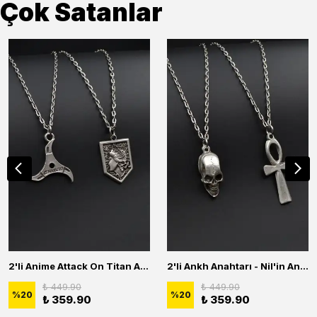
Çok Satanlar
2'li Anime Attack On Titan Acrylic Maria Anime Naruto Erkek Kadın Kolye Seti
2'li Ankh Anahtarı - Nil'in Anahtarı - Kuru Kafa Erkek Kadın Kolye Seti
₺ 449.90
₺ 449.90
%
20
%
20
₺ 359.90
₺ 359.90