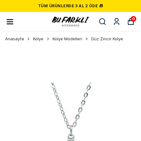
TÜM ÜRÜNLERDE 3 AL 2 ÖDE 🎁
0
Anasayfa
Kolye
Kolye Modelleri
Düz Zincir Kolye