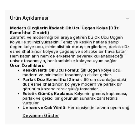
Ürün Açıklaması
Modern Çizgilerin İfadesi: Ok Ucu Üçgen Kolye (Düz
Ezme İthal Zincirli)
Zarafeti ve modernliği bir araya getiren bu Ok Ucu Üçgen
Kolye ile stilinizi yükseltin! Temiz ve keskin hatlara sahip
üçgen kolye ucu, minimalist bir duruş sergilerken, parlak düz
ezme ithal zincir kolyeye çağdaş ve sofistike bir hava katar.
Hem kadınların hem de erkeklerin severek kullanabileceği
unisex tasarımıyla, her kombinize kolayca uyum sağlar.
Ürün Özellikleri:
Keskin Hatlı Ok Ucu Formu:
Şık üçgen kolye ucu,
modern ve minimalist tasarımıyla dikkat çeker.
Parlak Düz Ezme İthal Zincir:
60 cm uzunluğundaki
düz ezme ithal zincir, kolyeye modern ve parlak bir
görünüm kazandırarak şıklığı tamamlar.
Estetik Gümüş Kaplama:
Kolyenin gümüş kaplaması,
parlak ve çekici bir görünüm sunarak zarafetinizi
vurgular.
Unisex ve Çok Yönlü:
Her cinsiyetin tarzına uyum sağ
Devamını Göster