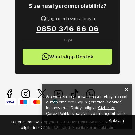
Size nasıl yardımcı olabiliriz?
Çağrı merkezimizi arayın
0850 346 86 06
WhatsApp Destek
Alışveriş deneyiminizi iyileştirmek için yasal
düzenlemelere uygun çerezler (cookies)
kullanıyoruz. Detaylı bilgiye
Gizlilik ve
Çerez Politikası
sayfamızdan erişebilirsiniz.
Anladım
Bufarkli.com © Copyright 2018 Her Hakkı Saklıdır. Kredi kartı
bilgileriniz 256bit SSL sertifikası ile korunmaktadır.