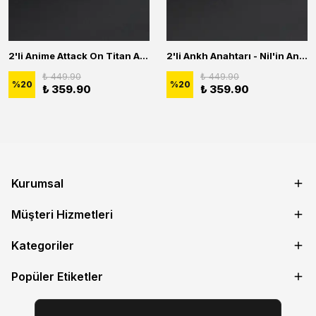
2'li Anime Attack On Titan Acrylic Maria Anime Naruto Erkek Kadın Kolye Seti
2'li Ankh Anahtarı - Nil'in Anahtarı - Kuru Kafa Erkek Kadın Kolye Seti
₺ 449.90
₺ 449.90
%
20
%
20
₺ 359.90
₺ 359.90
Kurumsal
Müşteri Hizmetleri
Kategoriler
Popüler Etiketler