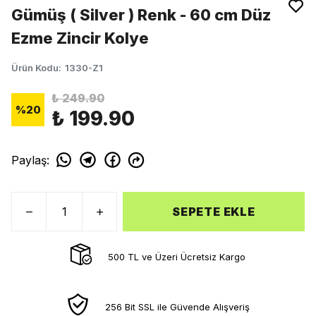
Gümüş ( Silver ) Renk - 60 cm Düz
Ezme Zincir Kolye
Ürün Kodu
:
1330-Z1
₺ 249.90
%
20
₺ 199.90
Paylaş
:
SEPETE EKLE
500 TL ve Üzeri Ücretsiz Kargo
256 Bit SSL ile Güvende Alışveriş