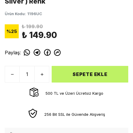
Silver ) Renk
Ürün Kodu
:
1196UC
₺ 199.90
%
25
₺ 149.90
Paylaş
:
SEPETE EKLE
500 TL ve Üzeri Ücretsiz Kargo
256 Bit SSL ile Güvende Alışveriş