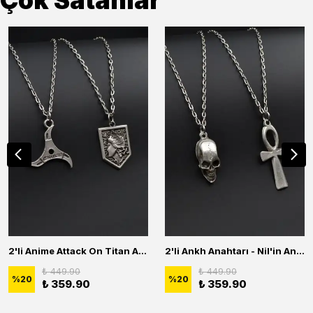
Çok Satanlar
2'li Anime Attack On Titan Acrylic Maria Anime Naruto Erkek Kadın Kolye Seti
2'li Ankh Anahtarı - Nil'in Anahtarı - Kuru Kafa Erkek Kadın Kolye Seti
₺ 449.90
₺ 449.90
%
20
%
20
₺ 359.90
₺ 359.90