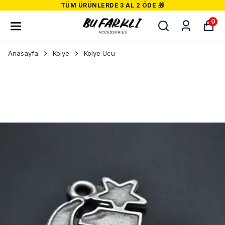
TÜM ÜRÜNLERDE 3 AL 2 ÖDE 🎁
0
Anasayfa
Kolye
Kolye Ucu