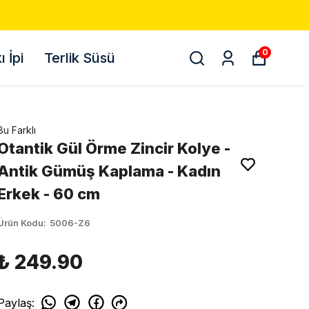
500 TL VE ÜZERI ÜCRETSIZ KA
0
 İpi
Terlik Süsü
Bu Farklı
Otantik Gül Örme Zincir Kolye -
Antik Gümüş Kaplama - Kadın
Erkek - 60 cm
Ürün Kodu
:
5006-Z6
₺ 249.90
Paylaş
: