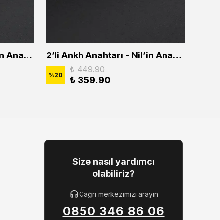
2'li Ankh Anahtarı - Nil'in Anahtarı Erkek Kadın Kolye Seti
2’li Ankh Anahtarı - Nil’in Anahtarı Erkek Kadın Kolye Seti
₺ 449.90
%
20
%
20
₺ 359.90
Size nasıl yardımcı
olabiliriz?
Çağrı merkezimizi arayın
0850 346 86 06