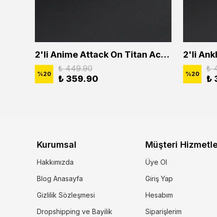
2'li Buffalo Boğa Çubuk Bar Erkek Kadın Kolye Seti
2'li Anime Attack On Titan Acrylic Maria Anime Naruto Erkek Kadın Kolye Seti
₺ 449.90
₺ 
%
20
%
20
₺ 359.90
₺ 
Kurumsal
Müşteri Hizmetle
Hakkımızda
Üye Ol
Blog Anasayfa
Giriş Yap
Gizlilik Sözleşmesi
Hesabım
Dropshipping ve Bayilik
Siparişlerim