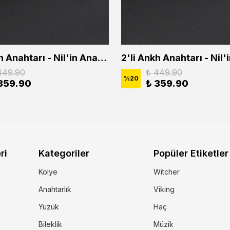
2'li Ankh Anahtarı - Nil'in Anahtarı - Kuru Kafa Erkek Kadın Kolye Seti
449.90
₺ 449.90
%
20
359.90
₺ 359.90
ri
Kategoriler
Popüler Etiketler
Kolye
Witcher
Anahtarlık
Viking
Yüzük
Haç
Bileklik
Müzik