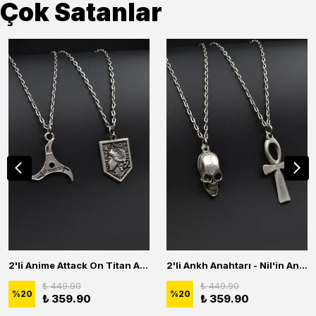
Çok Satanlar
2'li Anime Attack On Titan Acrylic Maria Anime Naruto Erkek Kadın Kolye Seti
2'li Ankh Anahtarı - Nil'in Anahtarı - Kuru Kafa Erkek Kadın Kolye Seti
₺ 449.90
₺ 449.90
%
20
%
20
₺ 359.90
₺ 359.90