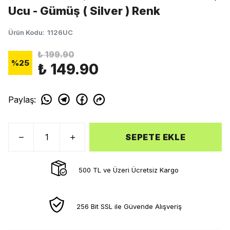
Ucu - Gümüş ( Silver ) Renk
Ürün Kodu
:
1126UC
₺ 199.90
%
25
₺ 149.90
Paylaş
:
SEPETE EKLE
500 TL ve Üzeri Ücretsiz Kargo
256 Bit SSL ile Güvende Alışveriş