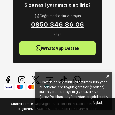
Size nasıl yardımcı olabiliriz?
Çağrı merkezimizi arayın
0850 346 86 06
WhatsApp Destek
Alışveriş deneyiminizi iyileştirmek için yasal
düzenlemelere uygun çerezler (cookies)
kullanıyoruz. Detaylı bilgiye
Gizlilik ve
Çerez Politikası
sayfamızdan erişebilirsiniz.
Anladım
Bufarkli.com © Copyright 2018 Her Hakkı Saklıdır. Kredi kartı
bilgileriniz 256bit SSL sertifikası ile korunmaktadır.