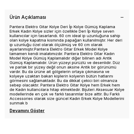
Ürün Açıklaması
Pantera Elektro Gitar Kolye Deri İp Kolye Gümüş Kaplama
Erkek Kadın Kolye sizler için özellikle Deri İp Kolye seven
kullanıcılar için tasarlandı. 60 cm ideal ip uzunluğuna sahip
olan kolye kapatma kısmında papağan kullanılmıştır. Her deri
ip uzunluğu özel olarak ölçülmüş ve 60 cm olarak
ayarlanmıştır.Pantera Elektro Gitar Erkek Model Kolye
tamamen kendi imalatımızdır. Pantera Elektro Gitar Kadın
Model Kolye Gümüş Kaplamalıdır diğer bilinen adı Antik
Gümüş Kaplamalıdır. Ürün yüzeyi pürüzlü ve desenlidir. Düz
ve parlak bir yüzey değil onun aksine Antik bir görünümü
vardır. Bu da ürüne ait gölgelerin ortaya çıkmasına ve
kolyeye uzaktan bakan kişilerin kolyenin bütün hatlarını
görmesini sağlamaktadır. Bu da dikkat çekici biri olmanıza
sebep olacaktır. Pantera Elektro Gitar Kolye hem Erkek hem
de Kadın kullancılara hitap etmektedir. Bijuteri Aksesuar Kolye
modellerinde en çok ve farklı tasarımlar bize aittir. Bu Farklı
Accessories olarak size güncel Kadın Erkek Kolye Modellerini
sunmak b
Devamını Göster