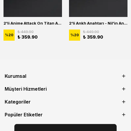
2'li Anime Attack On Titan Acrylic Maria Anime Naruto Erkek Kadın Kolye Seti
2'li Ankh Anahtarı - Nil'in Anahtarı - Kuru Kafa Erkek Kadın Kolye Seti
₺ 449.90
₺ 449.90
%
20
%
20
₺ 359.90
₺ 359.90
Kurumsal
Müşteri Hizmetleri
Kategoriler
Popüler Etiketler