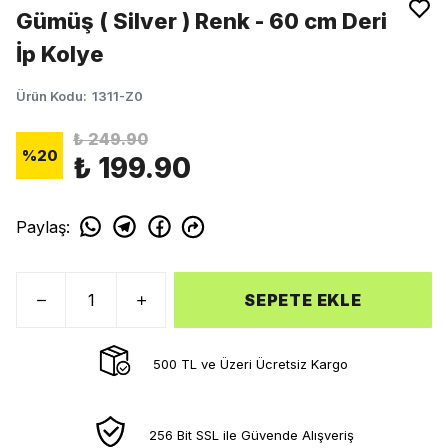
Gümüş ( Silver ) Renk - 60 cm Deri
İp Kolye
Ürün Kodu
:
1311-Z0
₺ 249.90
%
20
₺ 199.90
Paylaş
:
SEPETE EKLE
500 TL ve Üzeri Ücretsiz Kargo
256 Bit SSL ile Güvende Alışveriş