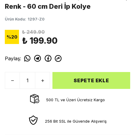
Renk - 60 cm Deri İp Kolye
Ürün Kodu
:
1297-Z0
₺ 249.90
%
20
₺ 199.90
Paylaş
:
SEPETE EKLE
500 TL ve Üzeri Ücretsiz Kargo
256 Bit SSL ile Güvende Alışveriş