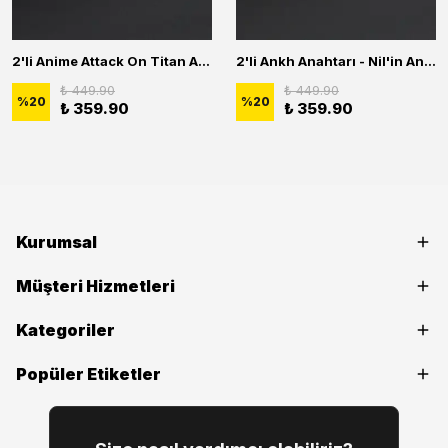
2'li Anime Attack On Titan Acrylic Maria Anime Naruto Erkek Kadın Kolye Seti
2'li Ankh Anahtarı - Nil'in Anahtarı - Kuru Kafa Erkek Kadın Kolye Seti
₺ 449.90
₺ 449.90
%
20
%
20
₺ 359.90
₺ 359.90
Kurumsal
Müşteri Hizmetleri
Kategoriler
Popüler Etiketler