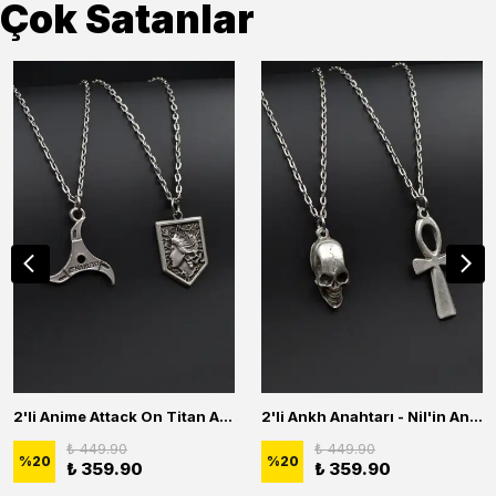
Çok Satanlar
2'li Anime Attack On Titan Acrylic Maria Anime Naruto Erkek Kadın Kolye Seti
2'li Ankh Anahtarı - Nil'in Anahtarı - Kuru Kafa Erkek Kadın Kolye Seti
₺ 449.90
₺ 449.90
%
20
%
20
₺ 359.90
₺ 359.90