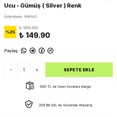
Ucu - Gümüş ( Silver ) Renk
Ürün Kodu
:
1081UC
₺ 199.90
%
25
₺ 149.90
Paylaş
:
SEPETE EKLE
500 TL ve Üzeri Ücretsiz Kargo
256 Bit SSL ile Güvende Alışveriş