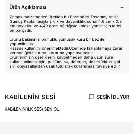
Ürün Açıklaması
Zamak malzemeden üretilen bu Parmak İzi Tasarımı, Antik
Gümüş Kaplamasıyla şıklık ve dayanıklılık sunar.4,6 cm x 0,9
cm boyutları ve 4,49 gram ağırlığıyla koleksiyonlar için iadel
bir parçadır.
Ürünü bakımınızı pamuklu yumuşak kuru bir bez ile
yapabilirsiniz.
Hassas kullanımı önerilmektedir.Üzerinde ki kaplamaya zarar
vermediğiniz sürece kararma yapmayacaktır.
Ürünlerimizin özelliklerini kaybetmeden daha uzun süre
kullanılabilmesi için, parfüm, su, deterjan, dezenfektan gibi
sıvı kimyasallardan uzak tutularak kullanılması tavsiye edilir.
KABİLENİN SESİ
SESİNİ DUYUR
KABİLENİN İLK SESİ SEN OL.