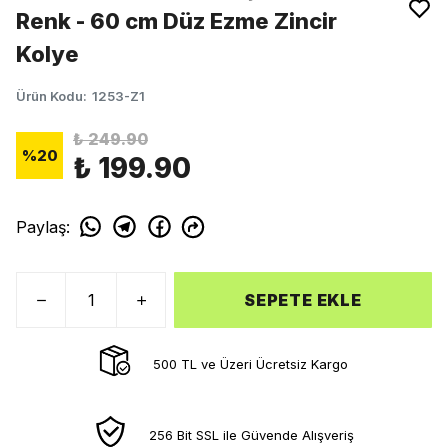
Renk - 60 cm Düz Ezme Zincir
Kolye
Ürün Kodu
:
1253-Z1
₺ 249.90
%
20
₺ 199.90
Paylaş
:
SEPETE EKLE
500 TL ve Üzeri Ücretsiz Kargo
256 Bit SSL ile Güvende Alışveriş