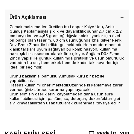
Ürün Açıklaması
Zamak malzemeden üretilen bu Leopar Kolye Ucu, Antik
Gümüş Kaplamasıyla şıklık ve dayanıklılık sunar.2,7 cm x 2,2
cm boyutları ve 4,65 gram ağırlığıyla koleksiyonlar için özel
bir parça olan tasarım, 60 cm uzunluğunda İthal Silver Renk
Düz Ezme Zincir ile birlikte gelmektedir. Hem modern hem de
klasik tarzlara uyum sağlayan bu kombinasyon, kullanıma
hazır şık bir aksesuar olarak öne çıkıyor. Sağlam Düz Ezme
Zincir yapısı ile günlük kullanımda pratiklik ve uzun ömürlülük
vadeden bu set, hem erkek hem de kadın takı severler için
ideal bir seçimdir.
Ürünü bakımınızı pamuklu yumuşak kuru bir bez ile
yapabilirsiniz.
Hassas kullanımı önerilmektedir.Üzerinde ki kaplamaya zarar
vermediğiniz sürece kararma yapmayacaktır.
Ürünlerimizin özelliklerini kaybetmeden daha uzun süre
kullanılabilmesi için, parfüm, su, deterjan, dezenfektan gibi
sıvı kimyasallardan uzak tutularak kullanılması tavsiye edilir.
KABİLENİN SESİ
SESİNİ DUYUR