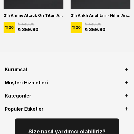
2'li Anime Attack On Titan Acrylic Maria Anime Naruto Erkek Kadın Kolye Seti
2'li Ankh Anahtarı - Nil'in Anahtarı - Kuru Kafa Erkek Kadın Kolye Seti
₺ 449.90
₺ 449.90
%
20
%
20
₺ 359.90
₺ 359.90
Kurumsal
Müşteri Hizmetleri
Kategoriler
Popüler Etiketler
Size nasıl yardımcı olabiliriz?