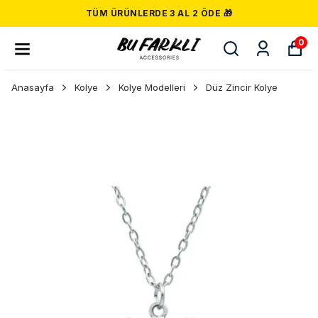
TÜM ÜRÜNLERDE 3 AL 2 ÖDE 🎁
0
Anasayfa
Kolye
Kolye Modelleri
Düz Zincir Kolye