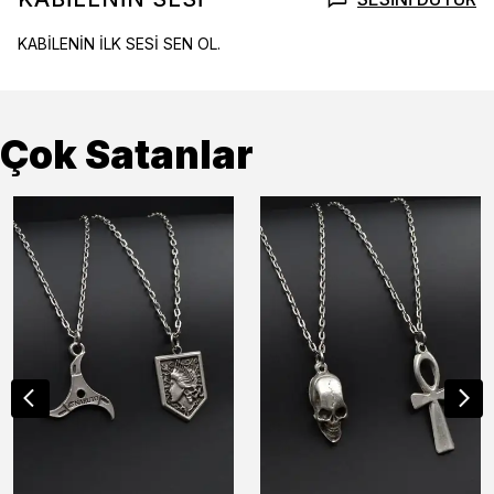
KABİLENİN İLK SESİ SEN OL.
Çok Satanlar