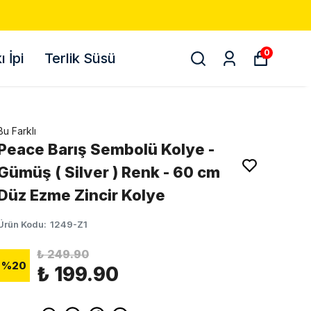
0
 İpi
Terlik Süsü
Bu Farklı
Peace Barış Sembolü Kolye -
Gümüş ( Silver ) Renk - 60 cm
Düz Ezme Zincir Kolye
Ürün Kodu
:
1249-Z1
₺ 249.90
%
20
₺ 199.90