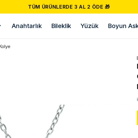
ÜNLERDE 3 AL 2 ÖDE 🎁
Anahtarlık
Bileklik
Yüzük
Boyun Askı
Kolye