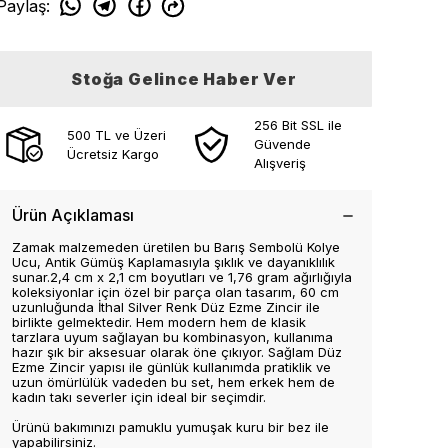
Paylaş
:
Stoğa Gelince Haber Ver
256 Bit SSL ile
500 TL ve Üzeri
Güvende
Ücretsiz Kargo
Alışveriş
Ürün Açıklaması
Zamak malzemeden üretilen bu Barış Sembolü Kolye
Ucu, Antik Gümüş Kaplamasıyla şıklık ve dayanıklılık
sunar.2,4 cm x 2,1 cm boyutları ve 1,76 gram ağırlığıyla
koleksiyonlar için özel bir parça olan tasarım, 60 cm
uzunluğunda İthal Silver Renk Düz Ezme Zincir ile
birlikte gelmektedir. Hem modern hem de klasik
tarzlara uyum sağlayan bu kombinasyon, kullanıma
hazır şık bir aksesuar olarak öne çıkıyor. Sağlam Düz
Ezme Zincir yapısı ile günlük kullanımda pratiklik ve
uzun ömürlülük vadeden bu set, hem erkek hem de
kadın takı severler için ideal bir seçimdir.
Ürünü bakımınızı pamuklu yumuşak kuru bir bez ile
yapabilirsiniz.