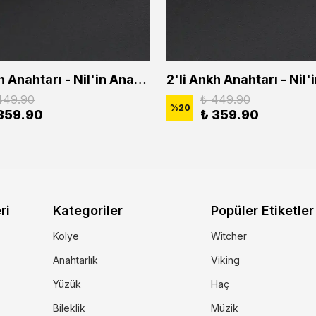
2'li Ankh Anahtarı - Nil'in Anahtarı - Kuru Kafa Erkek Kadın Kolye Seti
449.90
₺ 449.90
%
20
359.90
₺ 359.90
ri
Kategoriler
Popüler Etiketler
Kolye
Witcher
Anahtarlık
Viking
Yüzük
Haç
Bileklik
Müzik