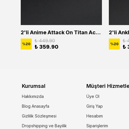
2'li Buffalo Boğa Çubuk Bar Erkek Kadın Kolye Seti
2'li Anime Attack On Titan Acrylic Maria Anime Naruto Erkek Kadın Kolye Seti
₺ 449.90
₺ 
%
20
%
20
₺ 359.90
₺ 
Kurumsal
Müşteri Hizmetle
Hakkımızda
Üye Ol
Blog Anasayfa
Giriş Yap
Gizlilik Sözleşmesi
Hesabım
Dropshipping ve Bayilik
Siparişlerim