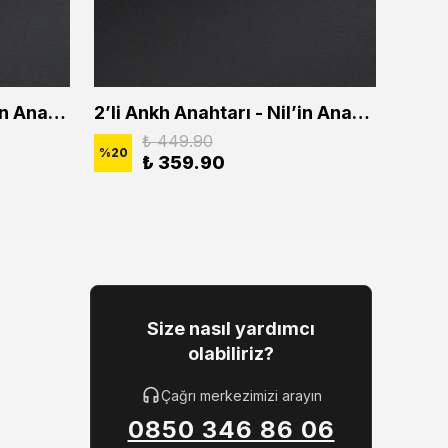
2'li Ankh Anahtarı - Nil'in Anahtarı Erkek Kadın Kolye Seti
2’li Ankh Anahtarı - Nil’in Anahtarı Erkek Kadın Kolye Seti
₺ 449.90
%
20
%
20
₺ 359.90
Size nasıl yardımcı
olabiliriz?
Çağrı merkezimizi arayın
0850 346 86 06