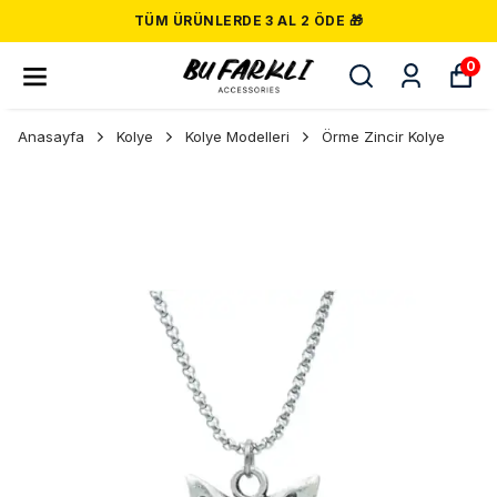
TÜM ÜRÜNLERDE 3 AL 2 ÖDE 🎁
0
Anasayfa
Kolye
Kolye Modelleri
Örme Zincir Kolye