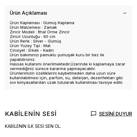
Ürün Açıklaması
Ürün Kaplaması : Gümüş Kaplama
Ürün Malzemesi : Zamak
Zincir Modeli : İthal Örme Zincir
Zincir Uzunluğu : 60 cm
Ürün Renk : Silver - Gümüş
Ürün Yüzey Tipi : Mat
Cinsiyet : Erkek - Kadın
Ürün bakımınızı pamuklu yumuşak kuru bir bez ile
yapabilirsiniz.
Hassas kullanımı önerilmektedir.Üzerinde ki kaplamaya zarar
vermediğiniz sürece kararma yapmayacaktır.
Ürünlerimizin özelliklerini kaybetmeden daha uzun süre
kullanılabilmesi için, parfüm, su, deterjan, dezenfektan gibi
sıvı kimyasallardan uzak tutularak kullanılması tavsiye edilir.
KABİLENİN SESİ
SESİNİ DUYUR
KABİLENİN İLK SESİ SEN OL.