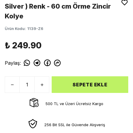
Silver ) Renk - 60 cm Örme Zincir
Kolye
Ürün Kodu
:
1139-Z6
₺ 249.90
Paylaş
:
SEPETE EKLE
500 TL ve Üzeri Ücretsiz Kargo
256 Bit SSL ile Güvende Alışveriş