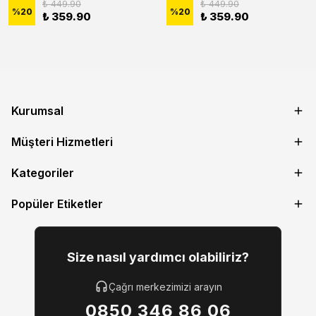
₺ 449.90
₺ 449.90
%
20
%
20
₺ 359.90
₺ 359.90
Kurumsal
Müşteri Hizmetleri
Kategoriler
Popüler Etiketler
Size nasıl yardımcı olabiliriz?
Çağrı merkezimizi arayın
0850 346 86 06