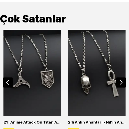
Çok Satanlar
2'li Anime Attack On Titan Acrylic Maria Anime Naruto Erkek Kadın Kolye Seti
2'li Ankh Anahtarı - Nil'in Anahtarı - Kuru Kafa Erkek Kadın Kolye Seti