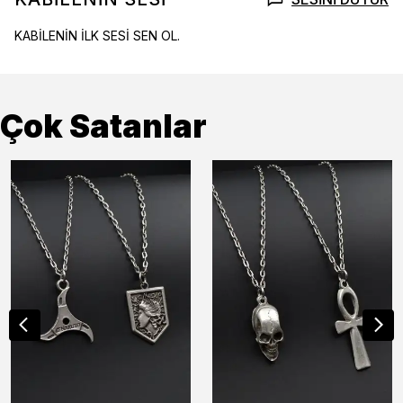
KABİLENİN İLK SESİ SEN OL.
Çok Satanlar