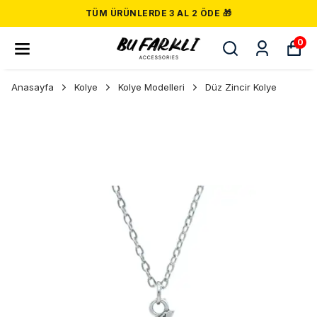
TÜM ÜRÜNLERDE 3 AL 2 ÖDE 🎁
0
Anasayfa
Kolye
Kolye Modelleri
Düz Zincir Kolye