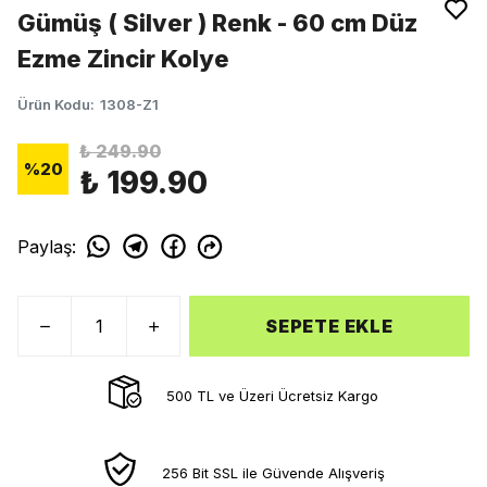
Gümüş ( Silver ) Renk - 60 cm Düz
Ezme Zincir Kolye
Ürün Kodu
:
1308-Z1
₺ 249.90
%
20
₺ 199.90
Paylaş
:
SEPETE EKLE
500 TL ve Üzeri Ücretsiz Kargo
256 Bit SSL ile Güvende Alışveriş