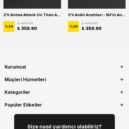
2'li Anime Attack On Titan Acrylic Maria Anime Naruto Erkek Kadın Kolye Seti
2'li Ankh Anahtarı - Nil'in Anahtarı - Kuru Kafa Erkek Kadın Kolye Seti
₺ 449.90
₺ 449.90
%
20
%
20
₺ 359.90
₺ 359.90
Kurumsal
Müşteri Hizmetleri
Kategoriler
Popüler Etiketler
Size nasıl yardımcı olabiliriz?