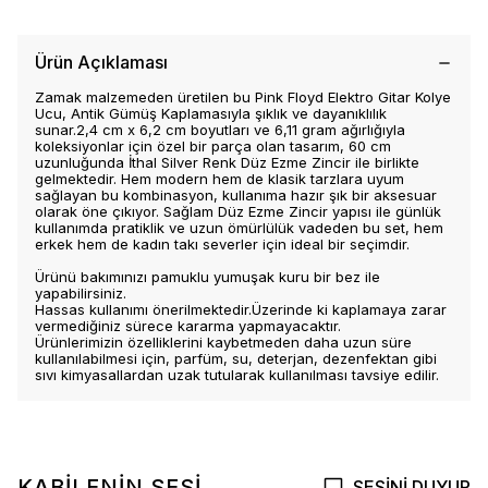
Ürün Açıklaması
Zamak malzemeden üretilen bu Pink Floyd Elektro Gitar Kolye
Ucu, Antik Gümüş Kaplamasıyla şıklık ve dayanıklılık
sunar.2,4 cm x 6,2 cm boyutları ve 6,11 gram ağırlığıyla
koleksiyonlar için özel bir parça olan tasarım, 60 cm
uzunluğunda İthal Silver Renk Düz Ezme Zincir ile birlikte
gelmektedir. Hem modern hem de klasik tarzlara uyum
sağlayan bu kombinasyon, kullanıma hazır şık bir aksesuar
olarak öne çıkıyor. Sağlam Düz Ezme Zincir yapısı ile günlük
kullanımda pratiklik ve uzun ömürlülük vadeden bu set, hem
erkek hem de kadın takı severler için ideal bir seçimdir.
Ürünü bakımınızı pamuklu yumuşak kuru bir bez ile
yapabilirsiniz.
Hassas kullanımı önerilmektedir.Üzerinde ki kaplamaya zarar
vermediğiniz sürece kararma yapmayacaktır.
Ürünlerimizin özelliklerini kaybetmeden daha uzun süre
kullanılabilmesi için, parfüm, su, deterjan, dezenfektan gibi
sıvı kimyasallardan uzak tutularak kullanılması tavsiye edilir.
KABİLENİN SESİ
SESİNİ DUYUR