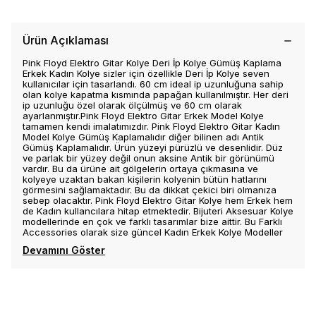
Ürün Açıklaması
Pink Floyd Elektro Gitar Kolye Deri İp Kolye Gümüş Kaplama
Erkek Kadın Kolye sizler için özellikle Deri İp Kolye seven
kullanıcılar için tasarlandı. 60 cm ideal ip uzunluğuna sahip
olan kolye kapatma kısmında papağan kullanılmıştır. Her deri
ip uzunluğu özel olarak ölçülmüş ve 60 cm olarak
ayarlanmıştır.Pink Floyd Elektro Gitar Erkek Model Kolye
tamamen kendi imalatımızdır. Pink Floyd Elektro Gitar Kadın
Model Kolye Gümüş Kaplamalıdır diğer bilinen adı Antik
Gümüş Kaplamalıdır. Ürün yüzeyi pürüzlü ve desenlidir. Düz
ve parlak bir yüzey değil onun aksine Antik bir görünümü
vardır. Bu da ürüne ait gölgelerin ortaya çıkmasına ve
kolyeye uzaktan bakan kişilerin kolyenin bütün hatlarını
görmesini sağlamaktadır. Bu da dikkat çekici biri olmanıza
sebep olacaktır. Pink Floyd Elektro Gitar Kolye hem Erkek hem
de Kadın kullancılara hitap etmektedir. Bijuteri Aksesuar Kolye
modellerinde en çok ve farklı tasarımlar bize aittir. Bu Farklı
Accessories olarak size güncel Kadın Erkek Kolye Modeller
Devamını Göster