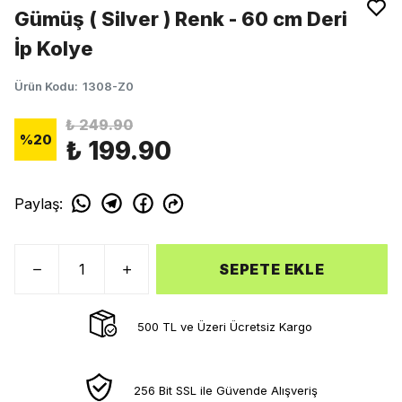
Gümüş ( Silver ) Renk - 60 cm Deri
İp Kolye
Ürün Kodu
:
1308-Z0
₺ 249.90
%
20
₺ 199.90
Paylaş
:
SEPETE EKLE
500 TL ve Üzeri Ücretsiz Kargo
256 Bit SSL ile Güvende Alışveriş