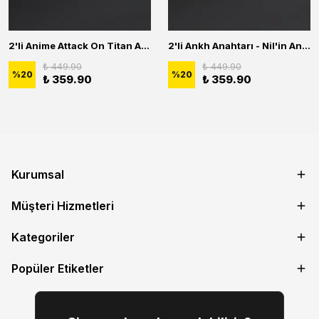
2'li Anime Attack On Titan Acrylic Maria Anime Naruto Erkek Kadın Kolye Seti
2'li Ankh Anahtarı - Nil'in Anahtarı - Kuru Kafa Erkek Kadın Kolye Seti
₺ 449.90
₺ 449.90
%
20
%
20
₺ 359.90
₺ 359.90
Kurumsal
Müşteri Hizmetleri
Kategoriler
Popüler Etiketler