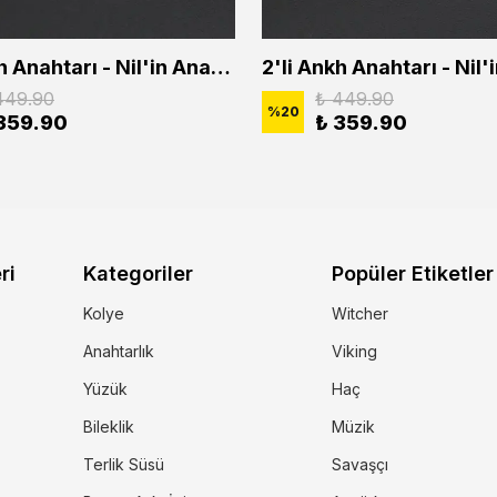
2'li Ankh Anahtarı - Nil'in Anahtarı - Kuru Kafa Erkek Kadın Kolye Seti
449.90
₺ 449.90
%
20
359.90
₺ 359.90
ri
Kategoriler
Popüler Etiketler
Kolye
Witcher
Anahtarlık
Viking
Yüzük
Haç
Bileklik
Müzik
Terlik Süsü
Savaşçı