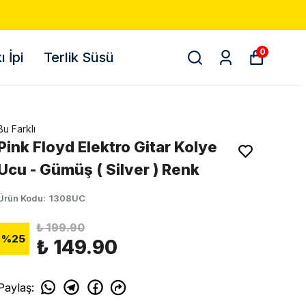
0
 İpi
Terlik Süsü
Bu Farklı
Pink Floyd Elektro Gitar Kolye
Ucu - Gümüş ( Silver ) Renk
Ürün Kodu
:
1308UC
₺ 199.90
%
25
₺ 149.90
Paylaş
: