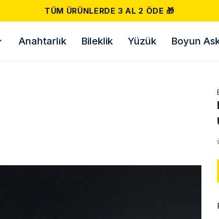
500 TL VE ÜZERI ÜCRETSIZ KARGO! 📦
Anahtarlık
Bileklik
Yüzük
Boyun Askı