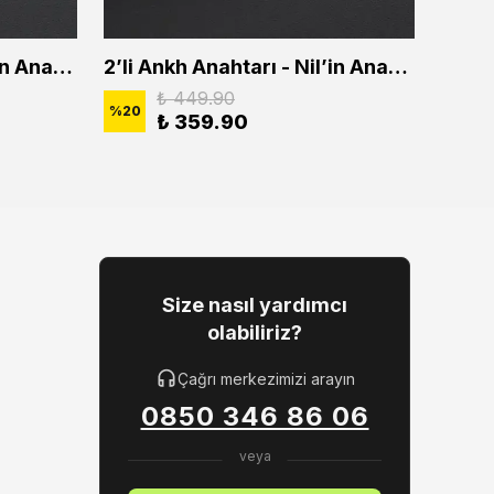
2'li Ankh Anahtarı - Nil'in Anahtarı Erkek Kadın Kolye Seti
2’li Ankh Anahtarı - Nil’in Anahtarı Erkek Kadın Kolye Seti
₺ 449.90
%
20
%
20
₺ 359.90
Size nasıl yardımcı
olabiliriz?
Çağrı merkezimizi arayın
0850 346 86 06