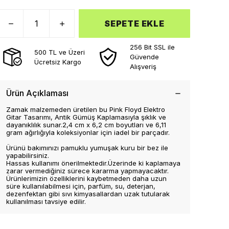
SEPETE EKLE
256 Bit SSL ile
500 TL ve Üzeri
Güvende
Ücretsiz Kargo
Alışveriş
Ürün Açıklaması
Zamak malzemeden üretilen bu Pink Floyd Elektro
Gitar Tasarımı, Antik Gümüş Kaplamasıyla şıklık ve
dayanıklılık sunar.2,4 cm x 6,2 cm boyutları ve 6,11
gram ağırlığıyla koleksiyonlar için iadel bir parçadır.
Ürünü bakımınızı pamuklu yumuşak kuru bir bez ile
yapabilirsiniz.
Hassas kullanımı önerilmektedir.Üzerinde ki kaplamaya
zarar vermediğiniz sürece kararma yapmayacaktır.
Ürünlerimizin özelliklerini kaybetmeden daha uzun
süre kullanılabilmesi için, parfüm, su, deterjan,
dezenfektan gibi sıvı kimyasallardan uzak tutularak
kullanılması tavsiye edilir.