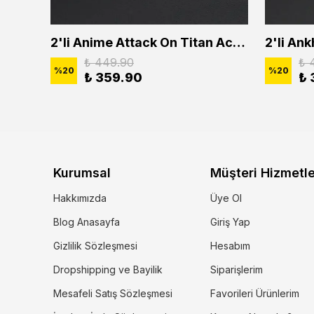
2'li Buffalo Boğa Çubuk Bar Erkek Kadın Kolye Seti
2'li Anime Attack On Titan Acrylic Maria Anime Naruto Erkek Kadın Kolye Seti
₺ 449.90
₺ 
%
20
%
20
₺ 359.90
₺ 
Kurumsal
Müşteri Hizmetle
Hakkımızda
Üye Ol
Blog Anasayfa
Giriş Yap
Gizlilik Sözleşmesi
Hesabım
Dropshipping ve Bayilik
Siparişlerim
Mesafeli Satış Sözleşmesi
Favorileri Ürünlerim