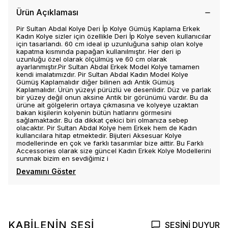
Ürün Açıklaması
Pir Sultan Abdal Kolye Deri İp Kolye Gümüş Kaplama Erkek
Kadın Kolye sizler için özellikle Deri İp Kolye seven kullanıcılar
için tasarlandı. 60 cm ideal ip uzunluğuna sahip olan kolye
kapatma kısmında papağan kullanılmıştır. Her deri ip
uzunluğu özel olarak ölçülmüş ve 60 cm olarak
ayarlanmıştır.Pir Sultan Abdal Erkek Model Kolye tamamen
kendi imalatımızdır. Pir Sultan Abdal Kadın Model Kolye
Gümüş Kaplamalıdır diğer bilinen adı Antik Gümüş
Kaplamalıdır. Ürün yüzeyi pürüzlü ve desenlidir. Düz ve parlak
bir yüzey değil onun aksine Antik bir görünümü vardır. Bu da
ürüne ait gölgelerin ortaya çıkmasına ve kolyeye uzaktan
bakan kişilerin kolyenin bütün hatlarını görmesini
sağlamaktadır. Bu da dikkat çekici biri olmanıza sebep
olacaktır. Pir Sultan Abdal Kolye hem Erkek hem de Kadın
kullancılara hitap etmektedir. Bijuteri Aksesuar Kolye
modellerinde en çok ve farklı tasarımlar bize aittir. Bu Farklı
Accessories olarak size güncel Kadın Erkek Kolye Modellerini
sunmak bizim en sevdiğimiz i
Devamını Göster
KABİLENİN SESİ
SESİNİ DUYUR