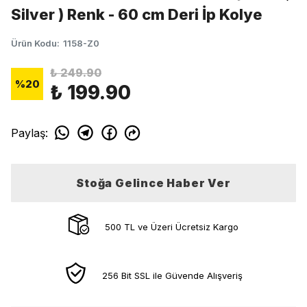
Silver ) Renk - 60 cm Deri İp Kolye
Ürün Kodu
:
1158-Z0
₺ 249.90
%
20
₺ 199.90
Paylaş
:
Stoğa Gelince Haber Ver
500 TL ve Üzeri Ücretsiz Kargo
256 Bit SSL ile Güvende Alışveriş