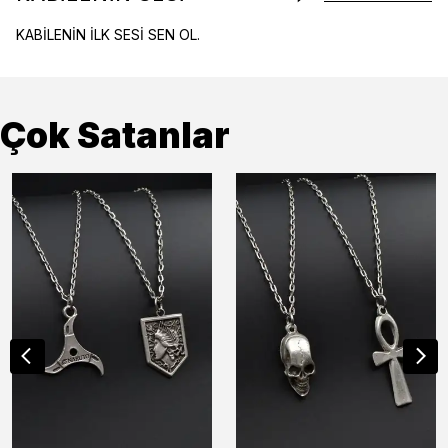
KABİLENİN İLK SESİ SEN OL.
Çok Satanlar