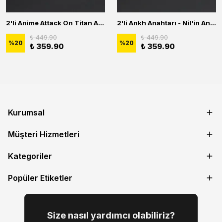
2'li Anime Attack On Titan Acrylic Maria Anime Naruto Erkek Kadın Kolye Seti
2'li Ankh Anahtarı - Nil'in Anahtarı - Kuru Kafa Erkek Kadın Kolye Seti
₺ 449.90
₺ 449.90
%
20
%
20
₺ 359.90
₺ 359.90
Kurumsal
Müşteri Hizmetleri
Kategoriler
Popüler Etiketler
Size nasıl yardımcı olabiliriz?