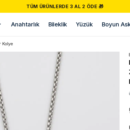
TÜM ÜRÜNLERDE 3 AL 2 ÖDE 🎁
Anahtarlık
Bileklik
Yüzük
Boyun Askı
r Kolye