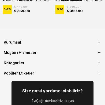
₺ 449.90
₺ 449.90
%
20
%
20
₺ 359.90
₺ 359.90
Kurumsal
Müşteri Hizmetleri
Kategoriler
Popüler Etiketler
Size nasıl yardımcı olabiliriz?
Çağrı merkezimizi arayın