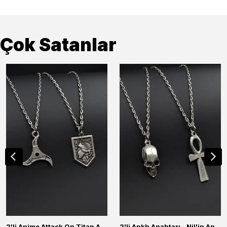
Çok Satanlar
2'li Anime Attack On Titan Acrylic Maria Anime Naruto Erkek Kadın Kolye Seti
2'li Ankh Anahtarı - Nil'in Anahtarı - Kuru Kafa Erkek Kadın Kolye Seti