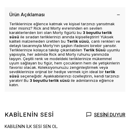
Ürün Açıklaması
Terliklerinize eğlence katmak ve kişisel tarzınızı yansıtmak
ister misiniz? Rick and Morty evreninden en sevilen
karakterlerden biri olan Morty figürlü bu
3 boyutlu terlik
süsü
ile sıradan terliklerinizi anında kişiselleştirin! Yüksek
kaliteli malzemeden üretilen bu
Terlik süsü
, canlı renkleri ve
detaylı tasarımıyla Morty'nin şaşkın ifadesini birebir yansıtır.
Terliklerinize kolayca takılıp çıkarılabilen
Terlik Süsü
uyumlu
yapısıyla, her adımda Rick and Morty ruhunu yanınızda
taşıyın. Çeşitli renk ve modeldeki terliklerinize mükemmel
uyum sağlayan bu figür, hem çocukların hem de yetişkinlerin
favorisi olacak. Koleksiyonunuzu zenginleştirmek veya
sevdiklerinize orijinal bir hediye vermek için ideal bir
terlik
süsü
seçeneğidir. Ayakkabılarınızı özelleştirin, kendi tarzınızı
yaratın! Bu
3 boyutlu terlik süsü
ile adımlarınıza eğlence
katın.
KABİLENİN SESİ
SESİNİ DUYUR
KABİLENİN İLK SESİ SEN OL.