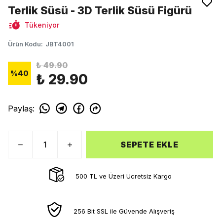
Terlik Süsü - 3D Terlik Süsü Figürü
Tükeniyor
Ürün Kodu
:
JBT4001
₺ 49.90
%
40
₺ 29.90
Paylaş
:
SEPETE EKLE
500 TL ve Üzeri Ücretsiz Kargo
256 Bit SSL ile Güvende Alışveriş