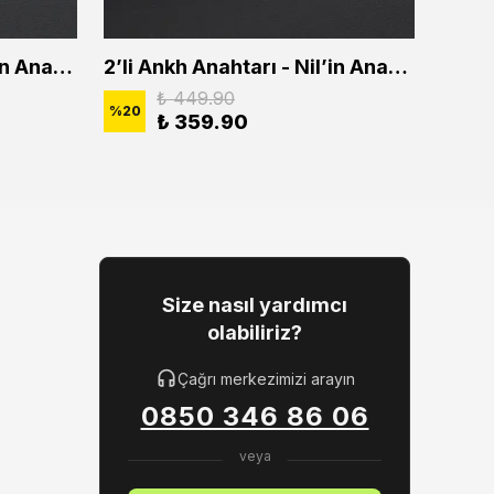
2'li Ankh Anahtarı - Nil'in Anahtarı Erkek Kadın Kolye Seti
2’li Ankh Anahtarı - Nil’in Anahtarı Erkek Kadın Kolye Seti
₺ 449.90
%
20
%
20
₺ 359.90
Size nasıl yardımcı
olabiliriz?
Çağrı merkezimizi arayın
0850 346 86 06