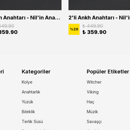
2'li Ankh Anahtarı - Nil'in Anahtarı - Kuru Kafa Erkek Kadın Kolye Seti
449.90
₺ 449.90
%
20
359.90
₺ 359.90
ri
Kategoriler
Popüler Etiketler
Kolye
Witcher
Anahtarlık
Viking
Yüzük
Haç
Bileklik
Müzik
Terlik Süsü
Savaşçı