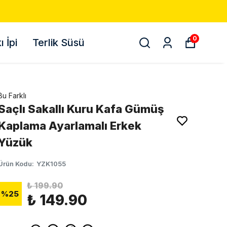
0
 İpi
Terlik Süsü
Bu Farklı
Saçlı Sakallı Kuru Kafa Gümüş
Kaplama Ayarlamalı Erkek
Yüzük
Ürün Kodu
:
YZK1055
₺ 199.90
%
25
₺ 149.90