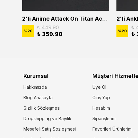
2'li Buffalo Boğa Çubuk Bar Erkek Kadın Kolye Seti
2'li Anime Attack On Titan Acrylic Maria Anime Naruto Erkek Kadın Kolye Seti
₺ 449.90
₺ 
%
20
%
20
₺ 359.90
₺ 
Kurumsal
Müşteri Hizmetle
Hakkımızda
Üye Ol
Blog Anasayfa
Giriş Yap
Gizlilik Sözleşmesi
Hesabım
Dropshipping ve Bayilik
Siparişlerim
Mesafeli Satış Sözleşmesi
Favorileri Ürünlerim