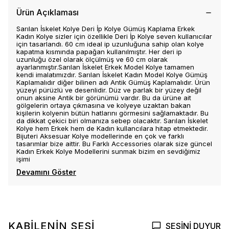
Ürün Açıklaması
Sarılan İskelet Kolye Deri İp Kolye Gümüş Kaplama Erkek
Kadın Kolye sizler için özellikle Deri İp Kolye seven kullanıcılar
için tasarlandı. 60 cm ideal ip uzunluğuna sahip olan kolye
kapatma kısmında papağan kullanılmıştır. Her deri ip
uzunluğu özel olarak ölçülmüş ve 60 cm olarak
ayarlanmıştır.Sarılan İskelet Erkek Model Kolye tamamen
kendi imalatımızdır. Sarılan İskelet Kadın Model Kolye Gümüş
Kaplamalıdır diğer bilinen adı Antik Gümüş Kaplamalıdır. Ürün
yüzeyi pürüzlü ve desenlidir. Düz ve parlak bir yüzey değil
onun aksine Antik bir görünümü vardır. Bu da ürüne ait
gölgelerin ortaya çıkmasına ve kolyeye uzaktan bakan
kişilerin kolyenin bütün hatlarını görmesini sağlamaktadır. Bu
da dikkat çekici biri olmanıza sebep olacaktır. Sarılan İskelet
Kolye hem Erkek hem de Kadın kullancılara hitap etmektedir.
Bijuteri Aksesuar Kolye modellerinde en çok ve farklı
tasarımlar bize aittir. Bu Farklı Accessories olarak size güncel
Kadın Erkek Kolye Modellerini sunmak bizim en sevdiğimiz
işimi
Devamını Göster
KABİLENİN SESİ
SESİNİ DUYUR