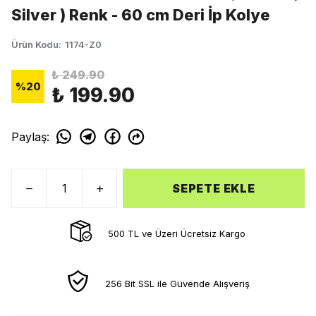
Silver ) Renk - 60 cm Deri İp Kolye
Ürün Kodu
:
1174-Z0
₺ 249.90
%
20
₺ 199.90
Paylaş
:
SEPETE EKLE
500 TL ve Üzeri Ücretsiz Kargo
256 Bit SSL ile Güvende Alışveriş