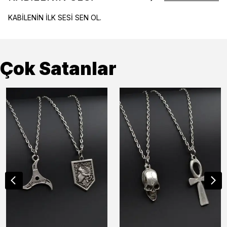
KABİLENİN İLK SESİ SEN OL.
Çok Satanlar