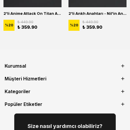
2'li Anime Attack On Titan Acrylic Maria Anime Naruto Erkek Kadın Kolye Seti
2'li Ankh Anahtarı - Nil'in Anahtarı - Kuru Kafa Erkek Kadın Kolye Seti
₺ 449.90
₺ 449.90
%
20
%
20
₺ 359.90
₺ 359.90
Kurumsal
Müşteri Hizmetleri
Kategoriler
Popüler Etiketler
Size nasıl yardımcı olabiliriz?