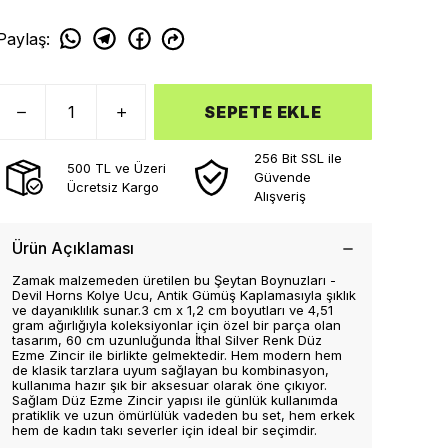
Paylaş
:
SEPETE EKLE
256 Bit SSL ile
500 TL ve Üzeri
Güvende
Ücretsiz Kargo
Alışveriş
Ürün Açıklaması
Zamak malzemeden üretilen bu Şeytan Boynuzları -
Devil Horns Kolye Ucu, Antik Gümüş Kaplamasıyla şıklık
ve dayanıklılık sunar.3 cm x 1,2 cm boyutları ve 4,51
gram ağırlığıyla koleksiyonlar için özel bir parça olan
tasarım, 60 cm uzunluğunda İthal Silver Renk Düz
Ezme Zincir ile birlikte gelmektedir. Hem modern hem
de klasik tarzlara uyum sağlayan bu kombinasyon,
kullanıma hazır şık bir aksesuar olarak öne çıkıyor.
Sağlam Düz Ezme Zincir yapısı ile günlük kullanımda
pratiklik ve uzun ömürlülük vadeden bu set, hem erkek
hem de kadın takı severler için ideal bir seçimdir.