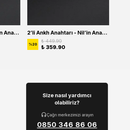
2'li Ankh Anahtarı - Nil'in Anahtarı Erkek Kadın Kolye Seti
2’li Ankh Anahtarı - Nil’in Anahtarı Erkek Kadın Kolye Seti
₺ 449.90
%
20
%
20
₺ 359.90
Size nasıl yardımcı
olabiliriz?
Çağrı merkezimizi arayın
0850 346 86 06