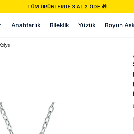
TÜM ÜRÜNLERDE 3 AL 2 ÖDE 🎁
Anahtarlık
Bileklik
Yüzük
Boyun Askı
Kolye