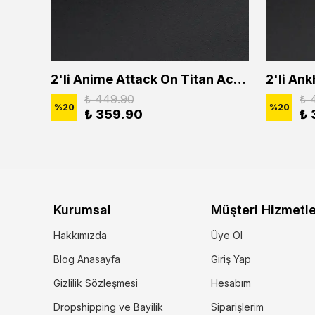
2'li Buffalo Boğa Çubuk Bar Erkek Kadın Kolye Seti
2'li Anime Attack On Titan Acrylic Maria Anime Naruto Erkek Kadın Kolye Seti
₺ 449.90
₺ 
%
20
%
20
₺ 359.90
₺ 
Kurumsal
Müşteri Hizmetle
Hakkımızda
Üye Ol
Blog Anasayfa
Giriş Yap
Gizlilik Sözleşmesi
Hesabım
Dropshipping ve Bayilik
Siparişlerim