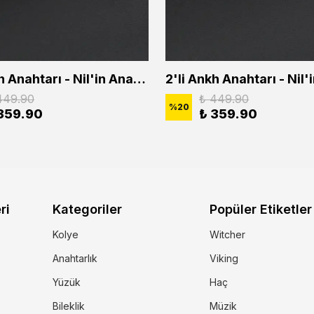
2'li Ankh Anahtarı - Nil'in Anahtarı - Kuru Kafa Erkek Kadın Kolye Seti
449.90
₺ 449.90
%
20
359.90
₺ 359.90
ri
Kategoriler
Popüler Etiketler
Kolye
Witcher
Anahtarlık
Viking
Yüzük
Haç
Bileklik
Müzik