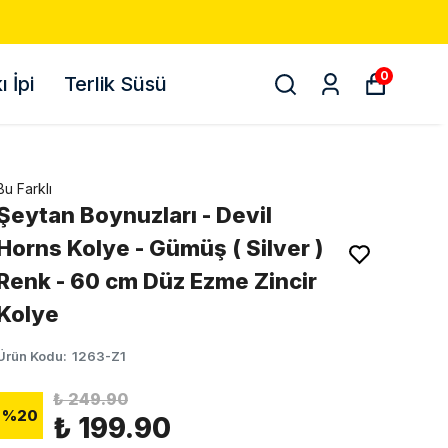
0
 İpi
Terlik Süsü
Bu Farklı
Şeytan Boynuzları - Devil
Horns Kolye - Gümüş ( Silver )
Renk - 60 cm Düz Ezme Zincir
Kolye
Ürün Kodu
:
1263-Z1
₺ 249.90
%
20
₺ 199.90