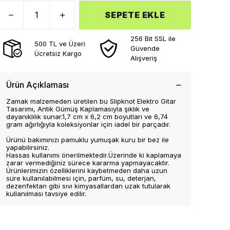
SEPETE EKLE
256 Bit SSL ile
500 TL ve Üzeri
Güvende
Ücretsiz Kargo
Alışveriş
Ürün Açıklaması
Zamak malzemeden üretilen bu Slipknot Elektro Gitar
Tasarımı, Antik Gümüş Kaplamasıyla şıklık ve
dayanıklılık sunar.1,7 cm x 6,2 cm boyutları ve 6,74
gram ağırlığıyla koleksiyonlar için iadel bir parçadır.
Ürünü bakımınızı pamuklu yumuşak kuru bir bez ile
yapabilirsiniz.
Hassas kullanımı önerilmektedir.Üzerinde ki kaplamaya
zarar vermediğiniz sürece kararma yapmayacaktır.
Ürünlerimizin özelliklerini kaybetmeden daha uzun
süre kullanılabilmesi için, parfüm, su, deterjan,
dezenfektan gibi sıvı kimyasallardan uzak tutularak
kullanılması tavsiye edilir.