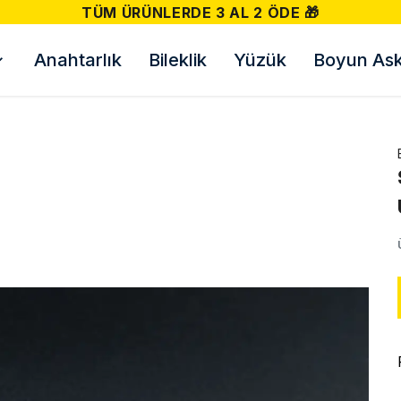
500 TL VE ÜZERI ÜCRETSIZ KARGO! 📦
Anahtarlık
Bileklik
Yüzük
Boyun Askı