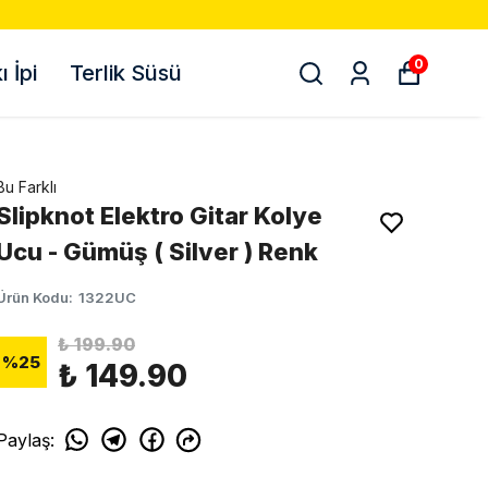
0
 İpi
Terlik Süsü
Bu Farklı
Slipknot Elektro Gitar Kolye
Ucu - Gümüş ( Silver ) Renk
Ürün Kodu
:
1322UC
₺ 199.90
%
25
₺ 149.90
Paylaş
: