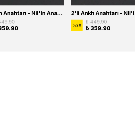
2'li Ankh Anahtarı - Nil'in Anahtarı - Kuru Kafa Erkek Kadın Kolye Seti
449.90
₺ 449.90
%
20
359.90
₺ 359.90