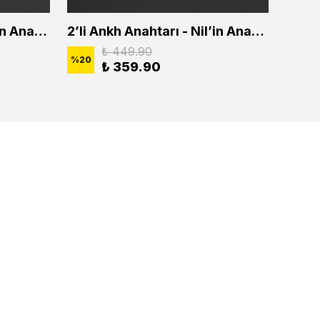
2'li Ankh Anahtarı - Nil'in Anahtarı Erkek Kadın Kolye Seti
2’li Ankh Anahtarı - Nil’in Anahtarı Erkek Kadın Kolye Seti
₺ 449.90
%
20
%
20
₺ 359.90