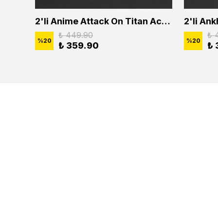
2'li Buffalo Boğa Çubuk Bar Erkek Kadın Kolye Seti
2'li Anime Attack On Titan Acrylic Maria Anime Naruto Erkek Kadın Kolye Seti
₺ 449.90
₺ 
%
20
%
20
₺ 359.90
₺ 