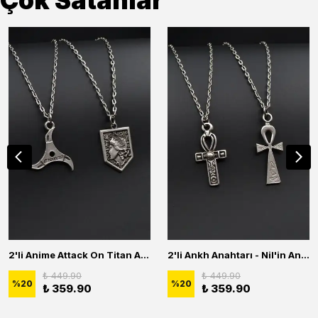
Çok Satanlar
2'li Anime Attack On Titan Acrylic Maria Anime Naruto Erkek Kadın Kolye Seti
2'li Ankh Anahtarı - Nil'in Anahtarı Erkek Kadın Kolye Seti
₺ 449.90
₺ 449.90
%
20
%
20
₺ 359.90
₺ 359.90