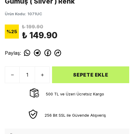
Gümüş ( Silver ) Renk
Ürün Kodu
:
1071UC
₺ 199.90
%
25
₺ 149.90
Paylaş
:
SEPETE EKLE
500 TL ve Üzeri Ücretsiz Kargo
256 Bit SSL ile Güvende Alışveriş