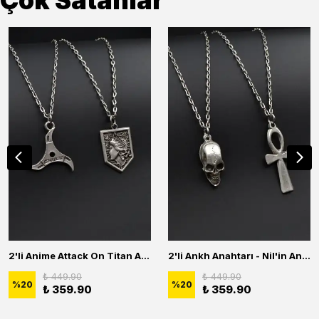
Çok Satanlar
2'li Anime Attack On Titan Acrylic Maria Anime Naruto Erkek Kadın Kolye Seti
2'li Ankh Anahtarı - Nil'in Anahtarı - Kuru Kafa Erkek Kadın Kolye Seti
₺ 449.90
₺ 449.90
%
20
%
20
₺ 359.90
₺ 359.90