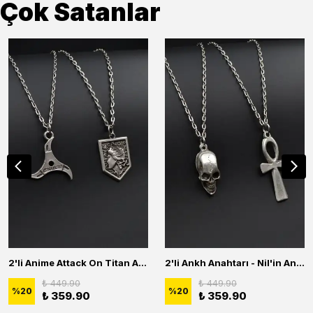
Çok Satanlar
2'li Anime Attack On Titan Acrylic Maria Anime Naruto Erkek Kadın Kolye Seti
2'li Ankh Anahtarı - Nil'in Anahtarı - Kuru Kafa Erkek Kadın Kolye Seti
₺ 449.90
₺ 449.90
%
20
%
20
₺ 359.90
₺ 359.90