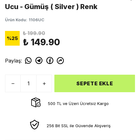
Ucu - Gümüş ( Silver ) Renk
Ürün Kodu
:
1106UC
₺ 199.90
%
25
₺ 149.90
Paylaş
:
SEPETE EKLE
500 TL ve Üzeri Ücretsiz Kargo
256 Bit SSL ile Güvende Alışveriş